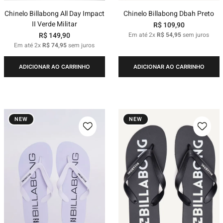
Chinelo Billabong All Day Impact
Chinelo Billabong Dbah Preto
II Verde Militar
R$
109
,
90
R$
149
,
90
Em até
2
x
R$
54
,
95
sem juros
Em até
2
x
R$
74
,
95
sem juros
ADICIONAR AO CARRINHO
ADICIONAR AO CARRINHO
NEW
NEW