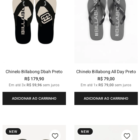
Chinelo Billabong Dbah Preto
Chinelo Billabong All Day Preto
R$
179
,
90
R$
79
,
00
Em até
3
x
R$
59
,
96
sem juros
Em até
1
x
R$
79
,
00
sem juros
ADICIONAR AO CARRINHO
ADICIONAR AO CARRINHO
NEW
NEW