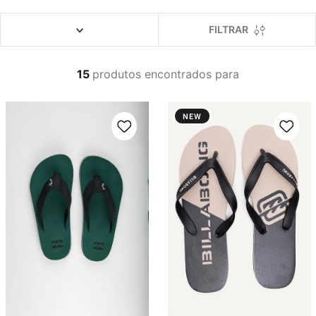
4
º
boné
5
º
camiseta
FILTRAR
6
º
bermuda
15
produtos
7
º
jaqueta
8
º
carteira
NEW
9
º
mochila
10
º
biquini