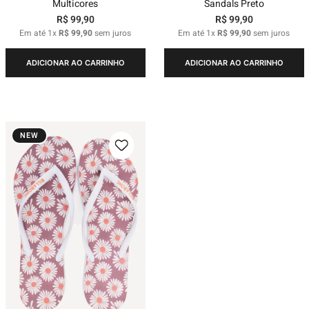
Multicores
Sandals Preto
R$
99
,
90
R$
99
,
90
Em até
1
x
R$
99
,
90
sem juros
Em até
1
x
R$
99
,
90
sem juros
ADICIONAR AO CARRINHO
ADICIONAR AO CARRINHO
NEW