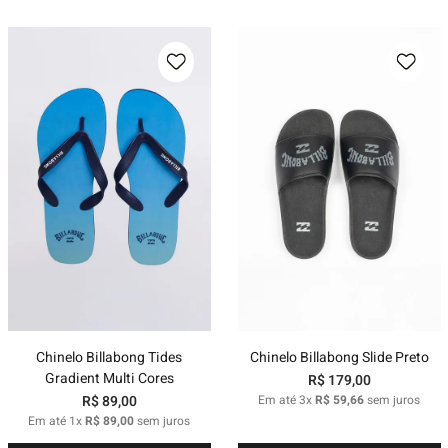
Chinelo Billabong Tides
Chinelo Billabong Slide Preto
Gradient Multi Cores
R$
179
,
00
R$
89
,
00
Em até
3
x
R$
59
,
66
sem juros
Em até
1
x
R$
89
,
00
sem juros