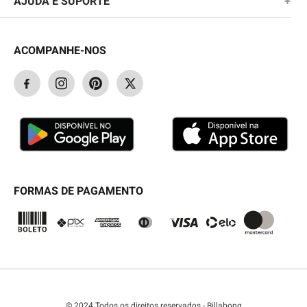
AJUDA E SUPORTE
+
FEMININO
POLÍTICA DE ENTREGA
SAC@QUIKSILVER.COM.BR
PERGUNTAS FREQUENTES
ACESSÓRIOS
POLÍTICA DE PRIVACIDADE
ACOMPANHE-NOS
FALE CONOSCO
CUPONS PROMOCIONAIS
OUTLET
PAGAMENTOS E SEGURANÇA
ENCONTRE UMA LOJA
STATUS DO PEDIDO
GARANTIA/ASSISTÊNCIA
SEJA UM LICENCIADO
TABELA DE MEDIDAS
BLOG
SEJA UM REVENDEDOR
FORMAS DE PAGAMENTO
© 2024 Todos os direitos reservados - Billabong