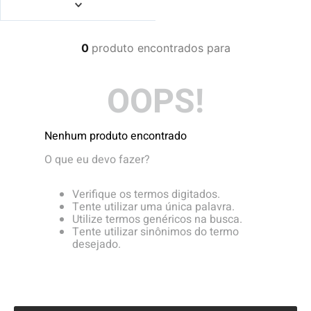
4
º
boné
5
º
camiseta
0
produto
6
º
bermuda
7
º
jaqueta
OOPS!
8
º
carteira
9
º
mochila
Nenhum produto encontrado
10
º
biquini
O que eu devo fazer?
Verifique os termos digitados.
Tente utilizar uma única palavra.
Utilize termos genéricos na busca.
Tente utilizar sinônimos do termo
desejado.