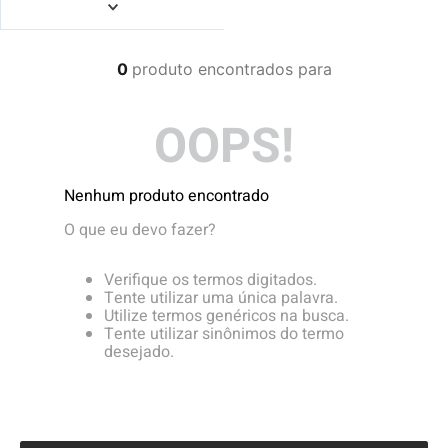
4
º
boardshort
5
º
camiseta
0
produto
6
º
bermuda
7
º
jaqueta
OOPS!
8
º
carteira
9
º
mochila
Nenhum produto encontrado
10
º
chinelo
O que eu devo fazer?
Verifique os termos digitados.
Tente utilizar uma única palavra.
Utilize termos genéricos na busca.
Tente utilizar sinônimos do termo
desejado.