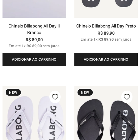
Chinelo Billabong All Day Ii
Chinelo Billabong All Day Preto
Branco
R$
89
,
90
R$
89
,
00
Em até
1
x
R$
89
,
90
sem juros
Em até
1
x
R$
89
,
00
sem juros
ADICIONAR AO CARRINHO
ADICIONAR AO CARRINHO
NEW
NEW