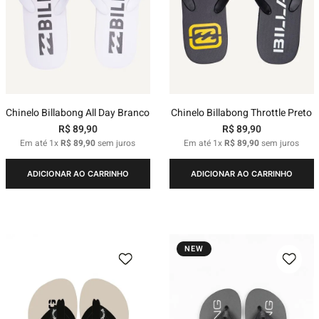
Chinelo Billabong All Day Branco
Chinelo Billabong Throttle Preto
R$
89
,
90
R$
89
,
90
Em até
1
x
R$
89
,
90
sem juros
Em até
1
x
R$
89
,
90
sem juros
ADICIONAR AO CARRINHO
ADICIONAR AO CARRINHO
NEW