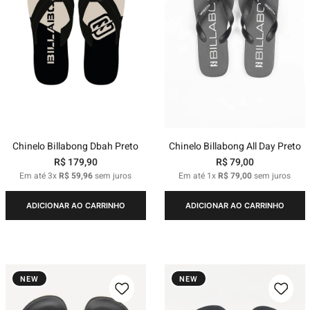
Chinelo Billabong Dbah Preto
Chinelo Billabong All Day Preto
R$
179
,
90
R$
79
,
00
Em até
3
x
R$
59
,
96
sem juros
Em até
1
x
R$
79
,
00
sem juros
ADICIONAR AO CARRINHO
ADICIONAR AO CARRINHO
NEW
NEW