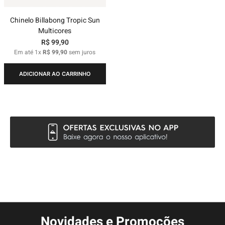
Chinelo Billabong Tropic Sun
Multicores
R$
99
,
90
Em até
1
x
R$
99
,
90
sem juros
ADICIONAR AO CARRINHO
Novidades e Promoções