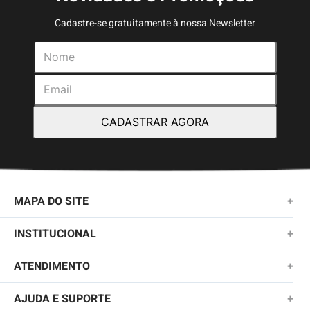
Cadastre-se gratuitamente à nossa Newsletter
CADASTRAR AGORA
MAPA DO SITE
+
NOVIDADES
INSTITUCIONAL
+
MASCULINO
SOBRE NÓS
ATENDIMENTO
+
KIDS
TROCAS E DEVOLUÇÕES
(11)2010-1028
AJUDA E SUPORTE
+