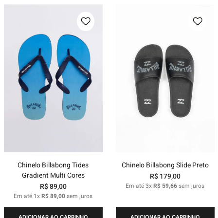
Chinelo Billabong Tides
Chinelo Billabong Slide Preto
Gradient Multi Cores
R$
179
,
00
R$
89
,
00
Em até
3
x
R$
59
,
66
sem juros
Em até
1
x
R$
89
,
00
sem juros
ADICIONAR AO CARRINHO
ADICIONAR AO CARRINHO