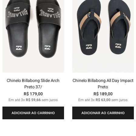
Chinelo Billabong Slide Arch
Chinelo Billabong All Day Impact
Preto 37/
Preto
R$
179
,
00
R$
189
,
00
Em até
3
x
R$
59
,
66
sem juros
Em até
3
x
R$
63
,
00
sem juros
ADICIONAR AO CARRINHO
ADICIONAR AO CARRINHO