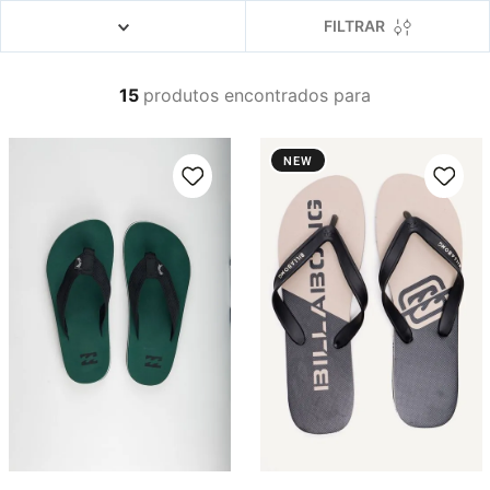
4
º
boardshort
FILTRAR
5
º
camiseta
6
º
bermuda
15
produtos
7
º
jaqueta
8
º
carteira
NEW
9
º
mochila
10
º
chinelo