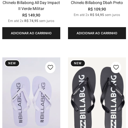
Chinelo Billabong All Day Impact
Chinelo Billabong Dbah Preto
II Verde Militar
R$
109
,
90
R$
149
,
90
Em até
2
x
R$
54
,
95
sem juros
Em até
2
x
R$
74
,
95
sem juros
ADICIONAR AO CARRINHO
ADICIONAR AO CARRINHO
NEW
NEW