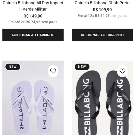
Chinelo Billabong All Day Impact
Chinelo Billabong Dbah Preto
II Verde Militar
R$
109
,
90
R$
149
,
90
Em até
2
x
R$
54
,
95
sem juros
Em até
2
x
R$
74
,
95
sem juros
ADICIONAR AO CARRINHO
ADICIONAR AO CARRINHO
NEW
NEW