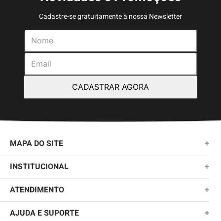
Cadastre-se gratuitamente à nossa Newsletter
CADASTRAR AGORA
MAPA DO SITE
+
NOVIDADES
INSTITUCIONAL
+
MASCULINO
SOBRE NÓS
ATENDIMENTO
+
KIDS
TROCAS E DEVOLUÇÕES
(11)2010-1028
AJUDA E SUPORTE
+