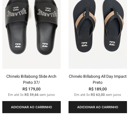
Chinelo Billabong Slide Arch
Chinelo Billabong All Day Impact
Preto 37/
Preto
R$
179
,
00
R$
189
,
00
Em até
3
x
R$
59
,
66
sem juros
Em até
3
x
R$
63
,
00
sem juros
ADICIONAR AO CARRINHO
ADICIONAR AO CARRINHO