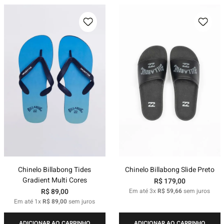
Chinelo Billabong Tides
Chinelo Billabong Slide Preto
Gradient Multi Cores
R$
179
,
00
R$
89
,
00
Em até
3
x
R$
59
,
66
sem juros
Em até
1
x
R$
89
,
00
sem juros
ADICIONAR AO CARRINHO
ADICIONAR AO CARRINHO