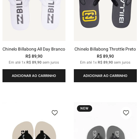
Chinelo Billabong All Day Branco
Chinelo Billabong Throttle Preto
R$
89
,
90
R$
89
,
90
Em até
1
x
R$
89
,
90
sem juros
Em até
1
x
R$
89
,
90
sem juros
ADICIONAR AO CARRINHO
ADICIONAR AO CARRINHO
NEW