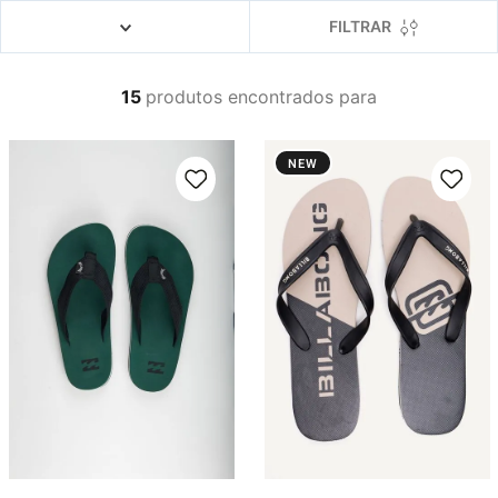
4
º
boardshort
FILTRAR
5
º
camiseta
6
º
bermuda
15
produtos
7
º
jaqueta
8
º
carteira
NEW
9
º
mochila
10
º
chinelo