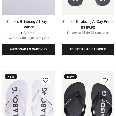
Chinelo Billabong All Day Ii
Chinelo Billabong All Day Preto
Branco
R$
89
,
90
R$
89
,
00
Em até
1
x
R$
89
,
90
sem juros
Em até
1
x
R$
89
,
00
sem juros
ADICIONAR AO CARRINHO
ADICIONAR AO CARRINHO
NEW
NEW