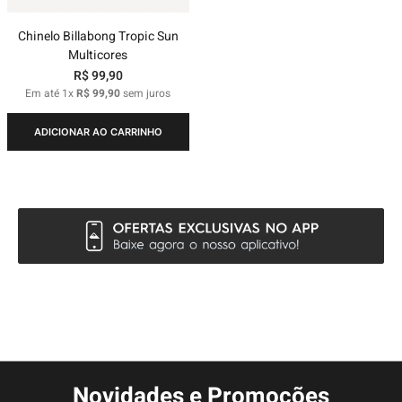
Chinelo Billabong Tropic Sun
Multicores
R$
99
,
90
Em até
1
x
R$
99
,
90
sem juros
ADICIONAR AO CARRINHO
Novidades e Promoções