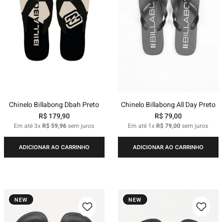
Chinelo Billabong Dbah Preto
Chinelo Billabong All Day Preto
R$
179
,
90
R$
79
,
00
Em até
3
x
R$
59
,
96
sem juros
Em até
1
x
R$
79
,
00
sem juros
ADICIONAR AO CARRINHO
ADICIONAR AO CARRINHO
NEW
NEW