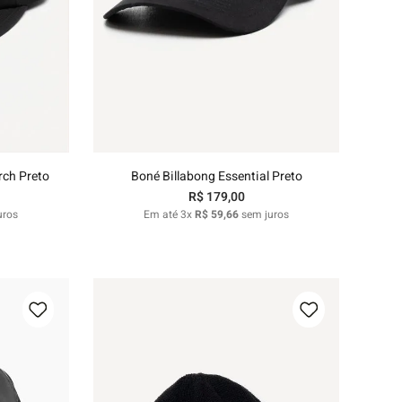
U
nho
Adicionar ao carrinho
rch Preto
Boné Billabong Essential Preto
R$
179
,
00
uros
Em até
3
x
R$
59
,
66
sem juros