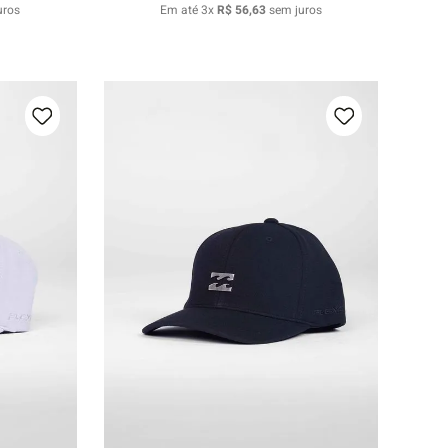
uros
Em até
3
x
R$
56
,
63
sem juros
U