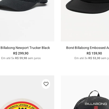
U
U
Adicionar ao carrinho
Adicionar ao carri
Billabong Newport Trucker Black
Boné Billabong Embossed A
R$
299
,
90
R$
159
,
90
Em até
5
x
R$
59
,
98
sem juros
Em até
3
x
R$
53
,
30
sem j