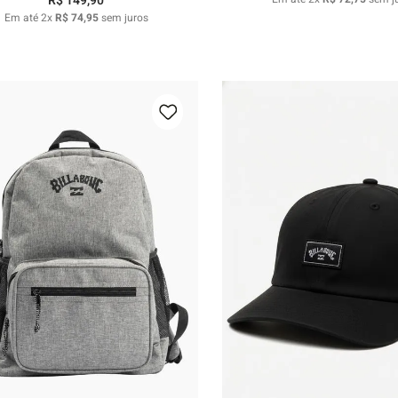
R$
149
,
90
Em até
2
x
R$
74
,
95
sem juros
U
U