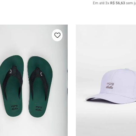
Em até
3
x
R$
56
,
63
sem j
39/40
41/42
43/44
U