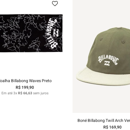
hila
nelo
U
Adicionar ao carrinho
oalha Billabong Waves Preto
R$
199
,
90
U
Em até
3
x
R$
66
,
63
sem juros
Adicionar ao carri
Boné Billabong Twill Arch Ver
R$
169
,
90