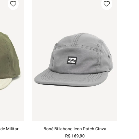
U
nho
Adicionar ao carrinho
de Militar
Boné Billabong Icon Patch Cinza
R$
169
,
90