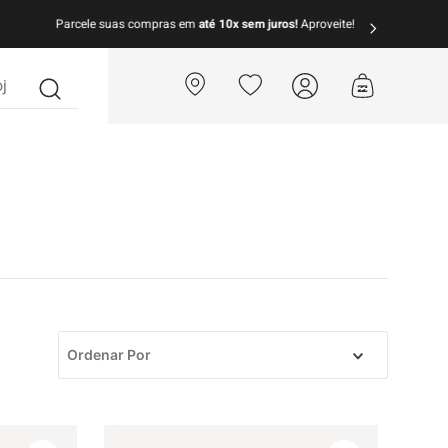
arcele suas compras em
até 10x sem juros!
Aproveite!
?
Ordenar Por