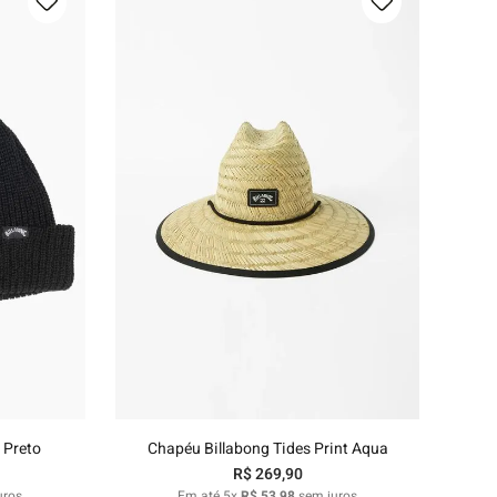
U
nho
Adicionar ao carrinho
 Preto
Chapéu Billabong Tides Print Aqua
R$
269
,
90
uros
Em até
5
x
R$
53
,
98
sem juros