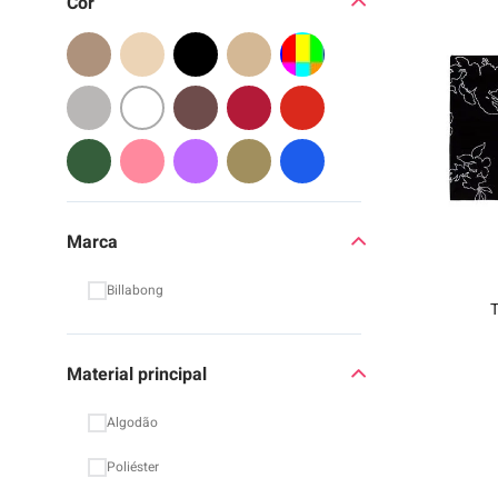
Cor Filtro
9
º
moc
10
º
chi
Marca
Billabong
T
Material principal
Algodão
Poliéster