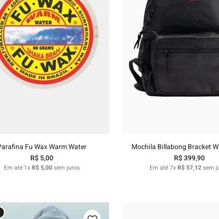
Único
U
Adicionar ao carrinho
Adicionar ao carri
Parafina Fu Wax Warm Water
Mochila Billabong Bracket W
R$
5
,
00
R$
399
,
90
Em até
1
x
R$
5
,
00
sem juros
Em até
7
x
R$
57
,
12
sem j