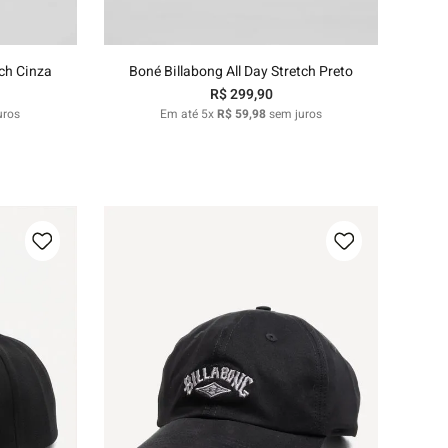
nho
Adicionar ao carrinho
tch Cinza
Boné Billabong All Day Stretch Preto
R$
299
,
90
uros
Em até
5
x
R$
59
,
98
sem juros