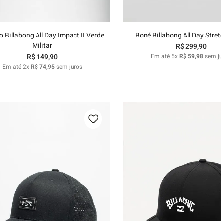
Adicionar ao carrinho
Adicionar ao carri
o Billabong All Day Impact II Verde
Boné Billabong All Day Stre
Militar
R$
299
,
90
R$
149
,
90
Em até
5
x
R$
59
,
98
sem j
Em até
2
x
R$
74
,
95
sem juros