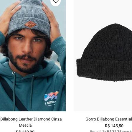
U
U
Adicionar ao carrinho
Adicionar ao carri
 Billabong Leather Diamond Cinza
Gorro Billabong Essential
Mescla
R$
145
,
50
Em até
2
x
R$
72
,
75
sem j