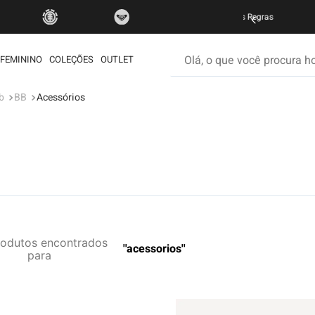
do Brasil nas compras acima de R$ 499 | Consulte as Regras
P
Olá, o que você procura hoje
FEMININO
COLEÇÕES
OUTLET
b
BB
Acessórios
os mais buscados
etom
é
ata
rdshort
iseta
rodutos
acessorios
muda
ueta
eira