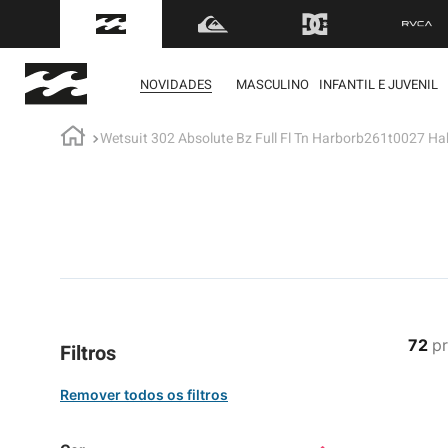
FRETE GRÁTIS
para to
NOVIDADES
MASCULINO
INFANTIL E JUVENIL
Wetsuit 302 Absolute Bz Full Fl Tn Harborb261t0027 Ha
term
1
º
mol
2
º
bon
3
º
reg
4
º
boa
5
º
cam
72
p
Filtros
6
º
ber
7
º
jaq
8
º
cart