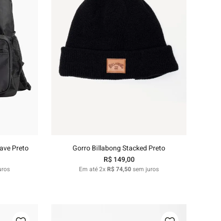
U
nho
Adicionar ao carrinho
ave Preto
Gorro Billabong Stacked Preto
R$
149
,
00
uros
Em até
2
x
R$
74
,
50
sem juros