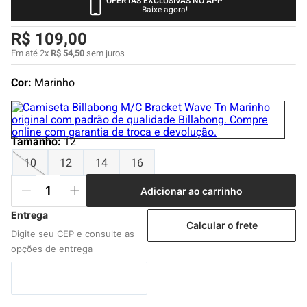
OFERTAS EXCLUSIVAS NO APP
4
º
boardshort
Baixe agora!
5
º
camiseta
R$
109
,
00
6
º
bermuda
Em até
2
x
R$
54
,
50
sem juros
7
º
jaqueta
Cor:
Marinho
8
º
carteira
9
º
mochila
Tamanho
:
12
10
º
chinelo
10
12
14
16
Adicionar ao carrinho
Calcular o frete