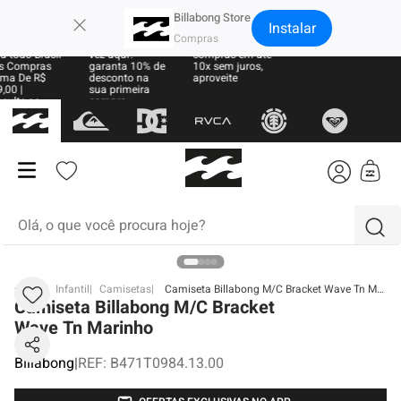
×
Billabong Store
Instalar
e Grátis
Sua primeira
Parcele suas
a todo Brasil
vez aqui?
compras em até
 Compras
garanta 10% de
10x sem juros,
ma De R$
desconto na
aproveite
,00 |
sua primeira
sulte as
compra
ras
Olá, o que você procura hoje?
termos mais buscados
BB
Infantil
Camisetas
Camiseta Billabong M/C Bracket Wave Tn Marinho
Camiseta Billabong M/C Bracket
1
º
moletom
Wave Tn Marinho
2
º
regata
Billabong
|
REF
:
B471T0984.13.00
3
º
boné