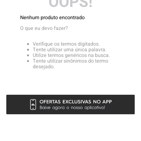
OOPS!
4
º
boné
5
º
camiseta
Nenhum produto encontrado
6
º
bermuda
O que eu devo fazer?
7
º
jaqueta
Verifique os termos digitados.
8
º
carteira
Tente utilizar uma única palavra.
Utilize termos genéricos na busca.
9
º
mochila
Tente utilizar sinônimos do termo
desejado.
10
º
biquini