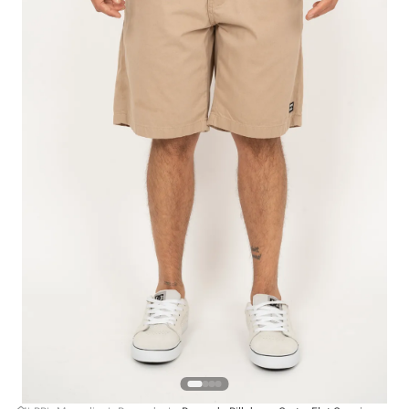
4
º
boardshort
5
º
camiseta
6
º
bermuda
7
º
jaqueta
8
º
carteira
9
º
mochila
10
º
chinelo