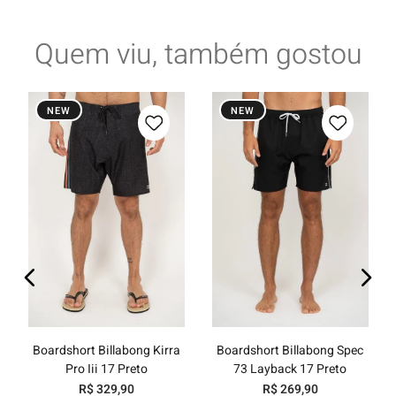
Quem viu, também gostou
NEW
NEW
Boardshort Billabong Kirra
Boardshort Billabong Spec
Pro Iii 17 Preto
73 Layback 17 Preto
R$
329
,
90
R$
269
,
90