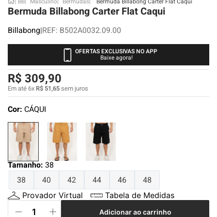
BB
Masculino
Bermudas
Bermuda Billabong Carter Flat Caqui
Bermuda Billabong Carter Flat Caqui
Billabong
|
REF
:
B502A0032.09.00
OFERTAS EXCLUSIVAS NO APP
Baixe agora!
R$
309
,
90
Em até
6
x
R$
51
,
65
sem juros
Cor:
CÁQUI
Tamanho
:
38
38
40
42
44
46
48
Provador Virtual
Tabela de Medidas
Adicionar ao carrinho