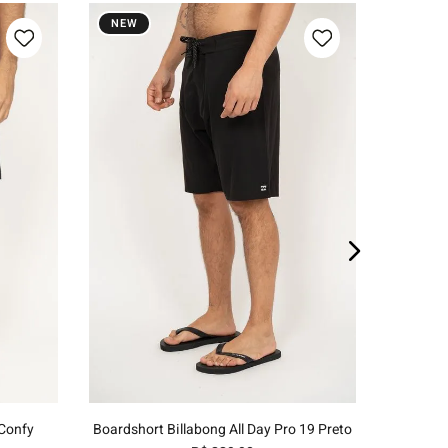
NEW
NEW
Bermuda 
E
48
38
40
42
44
46
48
o
Adicionar ao carrinho
 Confy
Boardshort Billabong All Day Pro 19 Preto