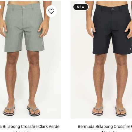
NEW
0
42
44
46
48
38
40
42
44
46
Adicionar ao carrinho
Adicionar ao carrinh
 Billabong Crossfire Clark Verde
Bermuda Billabong Crossfire