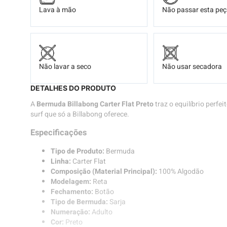
Lava à mão
Não passar esta pe
Não lavar a seco
Não usar secadora
DETALHES DO PRODUTO
A
Bermuda Billabong Carter Flat Preto
traz o equilíbrio perfei
surf que só a Billabong oferece.
Especificações
Tipo de Produto:
Bermuda
Linha:
Carter Flat
Composição (Material Principal):
100% Algodão
Modelagem:
Reta
Fechamento:
Botão
Tipo de Bermuda:
Sarja
Numeração:
Adulto
Cor:
Preto