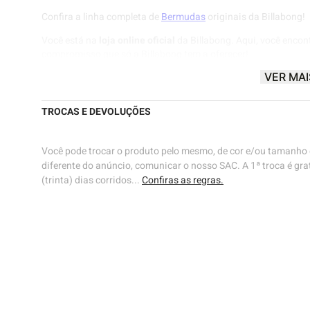
Confira a linha completa de
Bermudas
originais da Billabong!
Você está na
loja online oficial
da Billabong. Aqui, você encon
compromisso que só a Billabong tem a oferecer!
VER MAI
Billabong® |
Know The Feeling
🌊🌊
TROCAS E DEVOLUÇÕES
Você pode trocar o produto pelo mesmo, de cor e/ou tamanho d
diferente do anúncio, comunicar o nosso SAC. A 1ª troca é grat
(trinta) dias corridos...
Confiras as regras.
48
ho