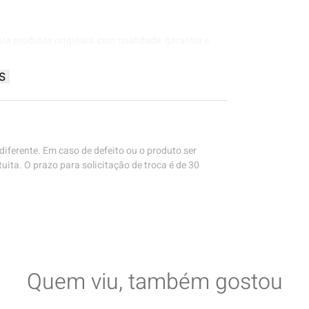
tra produtos originais, com qualidade, garantia e
S
iferente. Em caso de defeito ou o produto ser
uita. O prazo para solicitação de troca é de 30
Quem viu, também gostou