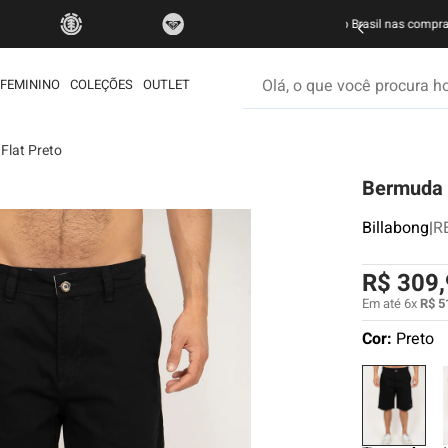
do Brasil nas compras acima de R$ 499 | Consulte as Regras
P
Olá, o que você procura hoje
FEMININO
COLEÇÕES
OUTLET
Flat Preto
os mais buscados
Bermuda B
etom
ata
Billabong
|
R
rdshort
R$
309
,
é
Em até
6
x
R$
5
iseta
Cor:
Preto
muda
ueta
eira