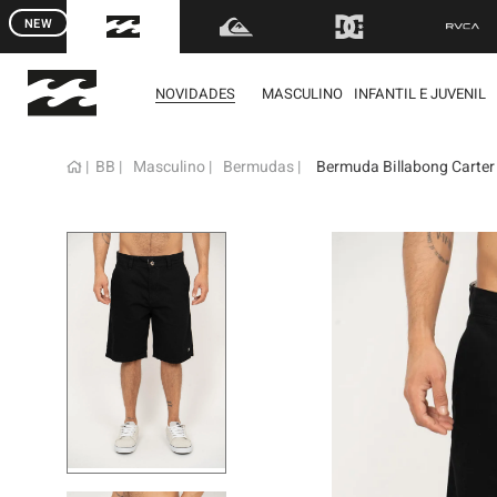
NEW
FRETE GRÁTIS
para to
NOVIDADES
MASCULINO
INFANTIL E JUVENIL
BB
Masculino
Bermudas
Bermuda Billabong Carter 
term
1
º
mol
2
º
reg
3
º
boa
4
º
bon
5
º
cam
6
º
ber
7
º
jaq
8
º
cart