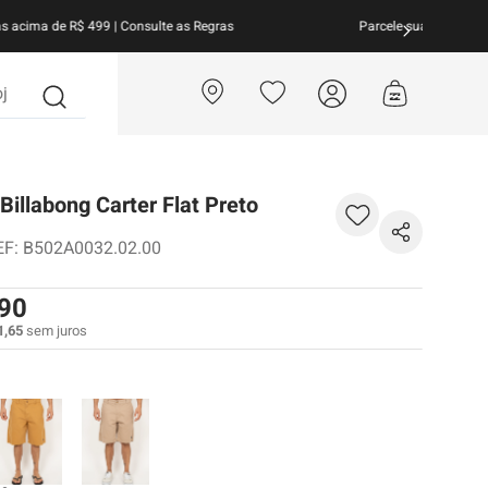
arcele suas compras em
até 10x sem juros!
Aproveite!
?
illabong Carter Flat Preto
EF
:
B502A0032.02.00
90
1
,
65
sem juros