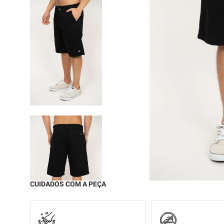
9
º
moc
10
º
biq
CUIDADOS COM A PEÇA