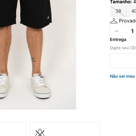
Tamanho
:
4
hila
38
4
uini
Provado
Não sei meu