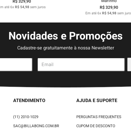
Marinho
R$
329
,
90
Em até
6
x
R$
54
,
98
sem juros
R$
329
,
90
Em até
6
x
R$
54
,
98
sem juro
Novidades e Promoções
Cadastre-se gratuitamente à nossa Newsletter
ATENDIMENTO
AJUDA E SUPORTE
(11) 2010-1029
PERGUNTAS FREQUENTES
SAC@BILLABONG.COM.BR
CUPOM DE DESCONTO