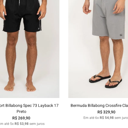
P
M
G
GG
40
42
44
46
Adicionar ao carrinho
Adicionar ao carrinh
rt Billabong Spec 73 Layback 17
Bermuda Billabong Crossfire Cla
Preto
R$
329
,
90
R$
269
,
90
Em até
6
x
R$
54
,
98
sem juro
Em até
5
x
R$
53
,
98
sem juros