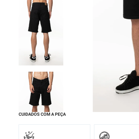
9
º
moc
10
º
calç
CUIDADOS COM A PEÇA