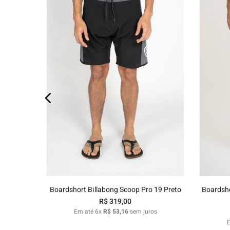
os
38
40
42
44
46
48
Adicionar ao carrinho
Boardshort Billabong Scoop Pro 19 Preto
Boardsho
R$
319
,
00
Em até
6
x
R$
53
,
16
sem juros