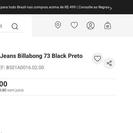
arcele suas compras em
até 10x sem juros!
Aproveite!
?
Jeans Billabong 73 Black Preto
EF
:
B501A0016.02.00
00
9
,
80
sem juros