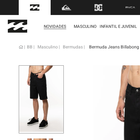
FRETE GRÁTIS
para to
NOVIDADES
MASCULINO
INFANTIL E JUVENIL
BB
Masculino
Bermudas
Bermuda Jeans Billabong 
term
1
º
mol
2
º
reg
3
º
boa
4
º
bon
5
º
ber
6
º
cam
7
º
jaq
8
º
cart