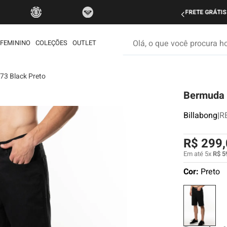
do Brasil nas compras acima de R$ 499 | Consulte as Regras
P
Olá, o que você procura hoje
FEMININO
COLEÇÕES
OUTLET
73 Black Preto
os mais buscados
Bermuda 
etom
ata
Billabong
|
R
rdshort
R$
299
,
é
Em até
5
x
R$
5
muda
Cor:
Preto
iseta
ueta
eira