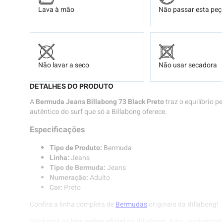
Lava à mão
Não passar esta pe
Não lavar a seco
Não usar secadora
DETALHES DO PRODUTO
A
Bermuda Jeans Billabong 73 Black Preto
traz o equilíbrio p
autêntico do surf que só a Billabong oferece.
Especificações
Tipo de Produto:
Bermuda
Linha:
Jeans
Tipo de Bermuda:
Jeans
Numeração:
Adulto
Cor:
Preto
Confira a linha completa de
Bermudas
originais da Billabong!
Você está na
loja online oficial
da Billabong. Aqui, você encon