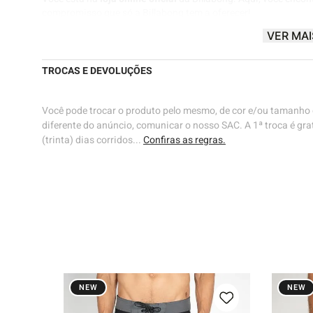
compromisso que só a Billabong tem a oferecer!
VER MAI
Billabong® |
Know The Feeling
🌊🌊
TROCAS E DEVOLUÇÕES
Você pode trocar o produto pelo mesmo, de cor e/ou tamanho d
diferente do anúncio, comunicar o nosso SAC. A 1ª troca é grat
(trinta) dias corridos...
Confiras as regras.
48
ho
NEW
NEW
 Black