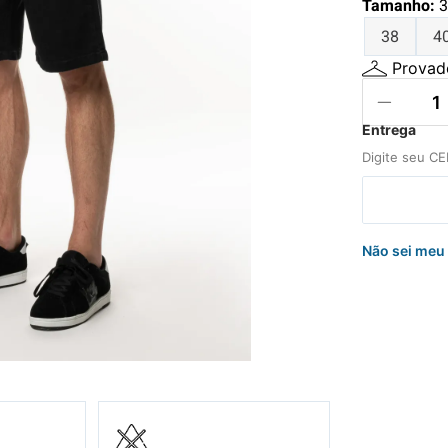
Tamanho
:
3
hila
38
4
a
Provado
Não sei meu