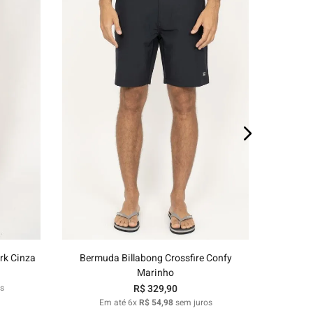
E
48
38
40
42
44
46
48
o
Adicionar ao carrinho
rk Cinza
Bermuda Billabong Crossfire Confy
Marinho
s
R$
329
,
90
Em até
6
x
R$
54
,
98
sem juros