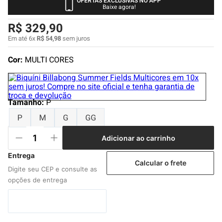
OFERTAS EXCLUSIVAS NO APP
4
º
boardshort
Baixe agora!
5
º
camiseta
R$
329
,
90
6
º
bermuda
Em até
6
x
R$
54
,
98
sem juros
7
º
jaqueta
Cor:
MULTI CORES
8
º
carteira
9
º
mochila
Tamanho
:
P
10
º
chinelo
P
M
G
GG
Adicionar ao carrinho
Calcular o frete