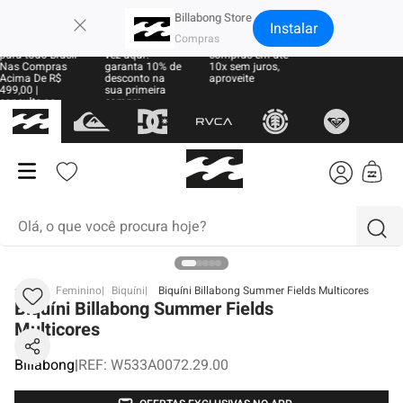
×
Billabong Store
Instalar
rete Grátis
Sua primeira
Parcele suas
ara todo Brasil
vez aqui?
compras em até
as Compras
garanta 10% de
10x sem juros,
cima De R$
desconto na
aproveite
99,00 |
sua primeira
onsulte as
compra
egras
Olá, o que você procura hoje?
termos mais buscados
BB
Feminino
Biquíni
Biquíni Billabong Summer Fields Multicores
Biquíni Billabong Summer Fields
1
º
moletom
Multicores
2
º
boné
Billabong
|
REF
:
W533A0072.29.00
3
º
regata