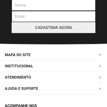
CADASTRAR AGORA
MAPA DO SITE
+
NOVIDADES
INSTITUCIONAL
+
MASCULINO
SOBRE NÓS
ATENDIMENTO
+
KIDS
TROCAS E DEVOLUÇÕES
(11)2010-1028
AJUDA E SUPORTE
+
FEMININO
POLÍTICA DE ENTREGA
SAC@QUIKSILVER.COM.BR
PERGUNTAS FREQUENTES
ACESSÓRIOS
POLÍTICA DE PRIVACIDADE
ACOMPANHE-NOS
FALE CONOSCO