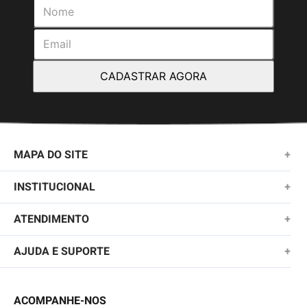
CADASTRAR AGORA
MAPA DO SITE
+
NOVIDADES
INSTITUCIONAL
+
MASCULINO
SOBRE NÓS
ATENDIMENTO
+
KIDS
TROCAS E DEVOLUÇÕES
(11)2010-1028
AJUDA E SUPORTE
+
FEMININO
POLÍTICA DE ENTREGA
SAC@QUIKSILVER.COM.BR
PERGUNTAS FREQUENTES
ACESSÓRIOS
POLÍTICA DE PRIVACIDADE
ACOMPANHE-NOS
FALE CONOSCO