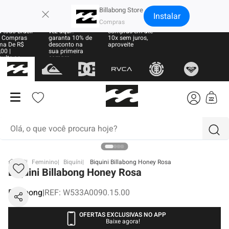
×
Billabong Store
Instalar
e Grátis
Sua primeira
Parcele suas
 todo Brasil
vez aqui?
compras em até
 Compras
garanta 10% de
10x sem juros,
ma De R$
desconto na
aproveite
00 |
sua primeira
sulte as
compra
ras
Olá, o que você procura hoje?
termos mais buscados
BB
Feminino
Biquíni
Biquini Billabong Honey Rosa
Biquini Billabong Honey Rosa
1
º
moletom
Billabong
|
REF
:
W533A0090.15.00
2
º
boné
3
º
regata
OFERTAS EXCLUSIVAS NO APP
Baixe agora!