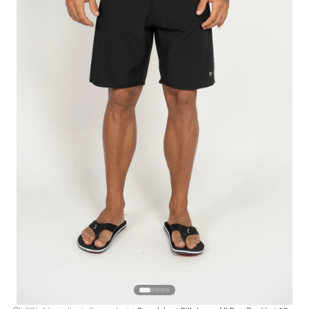
4
º
boné
5
º
camiseta
6
º
bermuda
7
º
jaqueta
8
º
carteira
9
º
mochila
10
º
biquini