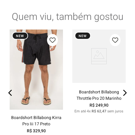
Quem viu, também gostou
NEW
NEW
Boardshort Billabong
Throttle Pro 20 Marinho
R$
249
,
90
Em até
4
x
R$
62
,
47
sem juros
Boardshort Billabong Kirra
Pro Iii 17 Preto
R$
329
,
90