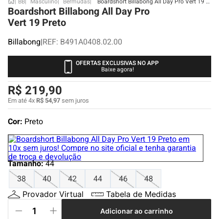
BB
Masculino
Bermudas
Boardshort Billabong All Day Pro Vert 19 Preto
Boardshort Billabong All Day Pro
Vert 19 Preto
Billabong
|
REF
:
B491A0408.02.00
OFERTAS EXCLUSIVAS NO APP
Baixe agora!
R$
219
,
90
Em até
4
x
R$
54
,
97
sem juros
Cor:
Preto
Tamanho
:
44
38
40
42
44
46
48
Provador Virtual
Tabela de Medidas
Adicionar ao carrinho