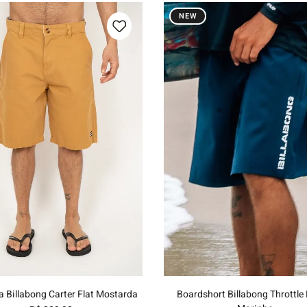
NEW
40
42
44
46
48
40
42
44
46
Adicionar ao carrinho
Adicionar ao carrinh
 Billabong Carter Flat Mostarda
Boardshort Billabong Throttle