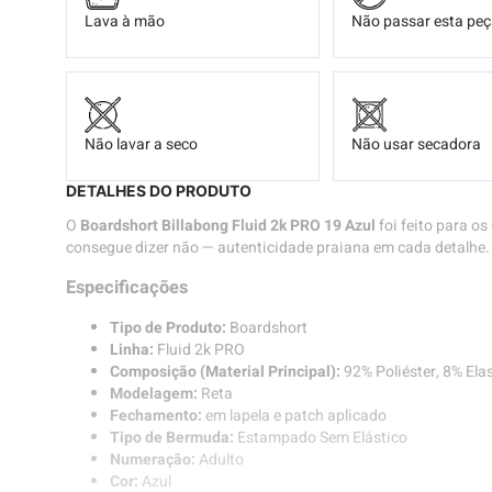
Lava à mão
Não passar esta pe
Não lavar a seco
Não usar secadora
DETALHES DO PRODUTO
O
Boardshort Billabong Fluid 2k PRO 19 Azul
foi feito para o
consegue dizer não — autenticidade praiana em cada detalhe.
Especificações
Tipo de Produto:
Boardshort
Linha:
Fluid 2k PRO
Composição (Material Principal):
92% Poliéster, 8% Ela
Modelagem:
Reta
Fechamento:
em lapela e patch aplicado
Tipo de Bermuda:
Estampado Sem Elástico
Numeração:
Adulto
Cor:
Azul