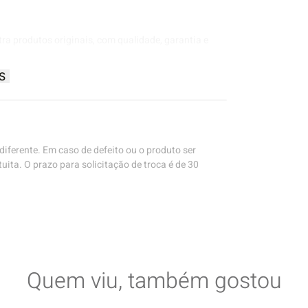
tra produtos originais, com qualidade, garantia e
S
iferente. Em caso de defeito ou o produto ser
uita. O prazo para solicitação de troca é de 30
Quem viu, também gostou