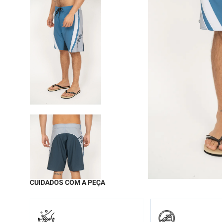
9
º
moc
10
º
chi
CUIDADOS COM A PEÇA