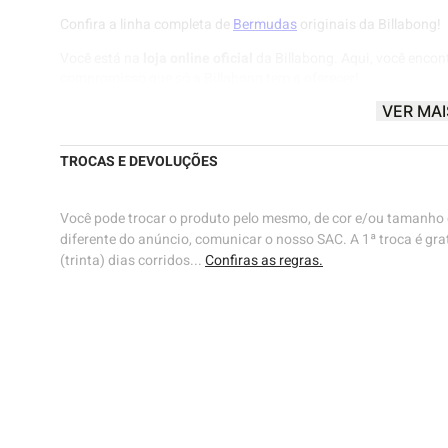
Confira a linha completa de
Bermudas
originais da Billabong!
Você está na
loja online oficial
da Billabong. Aqui, você encon
compromisso que só a Billabong tem a oferecer!
VER MAI
Billabong® |
Know The Feeling
🌊🌊
TROCAS E DEVOLUÇÕES
Você pode trocar o produto pelo mesmo, de cor e/ou tamanho d
diferente do anúncio, comunicar o nosso SAC. A 1ª troca é grat
(trinta) dias corridos...
Confiras as regras.
48
ho