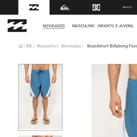
NOVIDADES
MASCULINO
INFANTIL E JUVENIL
BB
Masculino
Bermudas
Boardshort Billabong Flui
term
1
º
mol
2
º
reg
3
º
bon
4
º
boa
5
º
cam
6
º
ber
7
º
jaq
8
º
cart