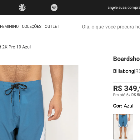
FRETE GRÁTIS
Olá, o que você procura hoje
FEMININO
COLEÇÕES
OUTLET
d 2K Pro 19 Azul
os mais buscados
Boardshor
etom
ata
Billabong
|
R
é
R$
349
,
rdshort
Em até
6
x
R$
5
iseta
Cor:
Azul
muda
ueta
eira