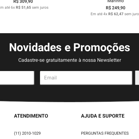
Marinho
R$
309
,
90
Em até
6
x
R$
51
,
65
sem juros
R$
249
,
90
Em até
4
x
R$
62
,
47
sem juro
Novidades e Promoções
Cadastre-se gratuitamente à nossa Newsletter
ATENDIMENTO
AJUDA E SUPORTE
(11) 2010-1029
PERGUNTAS FREQUENTES