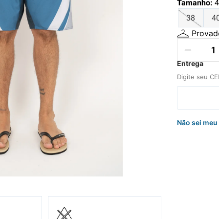
Tamanho
:
4
hila
38
4
nelo
Provado
Não sei meu