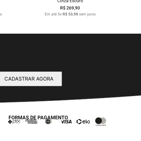
Cinza Escuro
R$
269
,
90
s
Em até
5
x
R$
53
,
98
sem juros
CADASTRAR AGORA
FORMAS DE PAGAMENTO