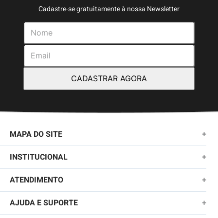
Cadastre-se gratuitamente à nossa Newsletter
CADASTRAR AGORA
MAPA DO SITE
+
NOVIDADES
INSTITUCIONAL
+
MASCULINO
SOBRE NÓS
ATENDIMENTO
+
KIDS
TROCAS E DEVOLUÇÕES
(11)2010-1028
AJUDA E SUPORTE
+
FEMININO
POLÍTICA DE ENTREGA