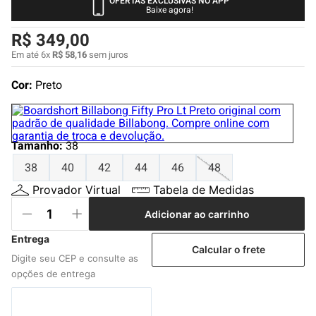
OFERTAS EXCLUSIVAS NO APP
4
º
boardshort
Baixe agora!
5
º
camiseta
R$
349
,
00
6
º
jaqueta
Em até
6
x
R$
58
,
16
sem juros
7
º
bermuda
Cor:
Preto
8
º
carteira
9
º
mochila
Tamanho
:
38
10
º
chinelo
38
40
42
44
46
48
Provador Virtual
Tabela de Medidas
Adicionar ao carrinho
Calcular o frete