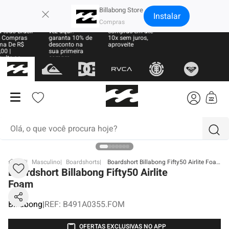
×
Billabong Store
Instalar
e Grátis
Sua primeira
Parcele suas
 todo Brasil
vez aqui?
compras em até
 Compras
garanta 10% de
10x sem juros,
ma De R$
desconto na
aproveite
00 |
sua primeira
sulte as
compra
ras
Olá, o que você procura hoje?
termos mais buscados
BB
Masculino
Boardshorts
Boardshort Billabong Fifty50 Airlite Foam
Boardshort Billabong Fifty50 Airlite
1
º
moletom
Foam
2
º
regata
Billabong
|
REF
:
B491A0355.FOM
3
º
boné
OFERTAS EXCLUSIVAS NO APP