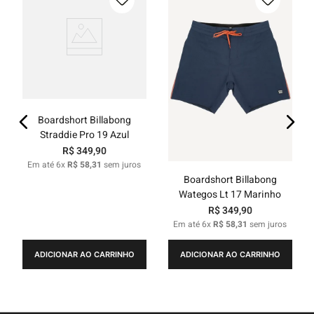
Boardshort Billabong
Straddie Pro 19 Azul
R$
349
,
90
Em até
6
x
R$
58
,
31
sem juros
Boardshort Billabong
Wategos Lt 17 Marinho
R$
349
,
90
Em até
6
x
R$
58
,
31
sem juros
ADICIONAR AO CARRINHO
ADICIONAR AO CARRINHO