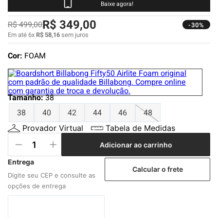
4
º
boardshort
Baixe agora!
5
º
camiseta
R$
349
,
00
R$
499
,
00
-30%
Em até
6
x
R$
58
,
16
sem juros
6
º
bermuda
7
º
jaqueta
Cor:
FOAM
8
º
carteira
9
º
mochila
Tamanho
:
38
10
º
chinelo
38
40
42
44
46
48
Provador Virtual
Tabela de Medidas
Adicionar ao carrinho
Calcular o frete