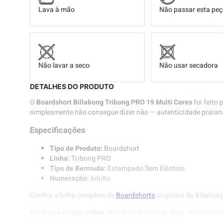
Lava à mão
Não passar esta pe
Não lavar a seco
Não usar secadora
DETALHES DO PRODUTO
O
Boardshort Billabong Tribong PRO 19 Multi Cores
foi feito
simplesmente não consegue dizer não — autenticidade praian
Especificações
Tipo de Produto:
Boardshort
Linha:
Tribong PRO
Tipo de Bermuda:
Estampado Sem Elástico
Numeração:
Adulto
Confira a linha completa de
Boardshorts
originais da Billabon
Você está na
loja online oficial
da Billabong. Aqui, você encon
compromisso que só a Billabong tem a oferecer!