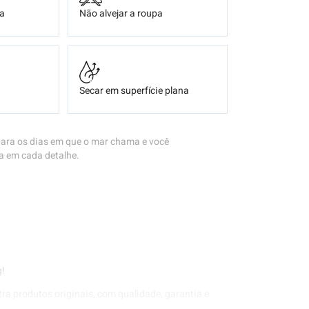
ça
Não alvejar a roupa
Secar em superfície plana
 para os dias em que o mar chama e você
a em cada detalhe.
g!
tra produtos originais, com qualidade, garantia e