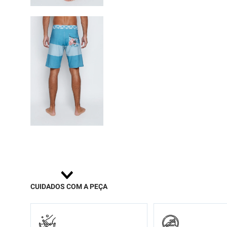
9
º
moc
10
º
biq
CUIDADOS COM A PEÇA