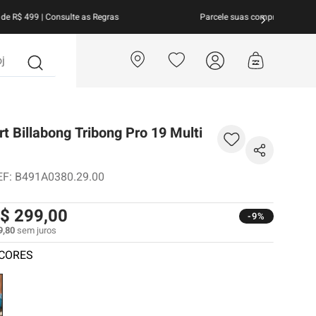
arcele suas compras em
até 10x sem juros!
Aproveite!
?
t Billabong Tribong Pro 19 Multi
EF
:
B491A0380.29.00
$
299
,
00
-9%
9
,
80
sem juros
 CORES