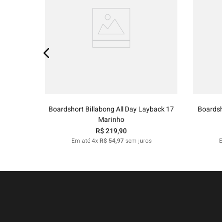
P
M
G
GG
38
Adicionar ao carrinho
Boardshort Billabong All Day Layback 17
Boardsh
Marinho
R$
219
,
90
Em até
4
x
R$
54
,
97
sem juros