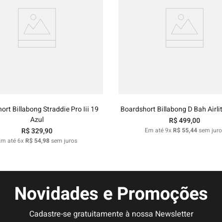
40
42
44
46
48
38
40
42
44
46
Adicionar ao carrinho
Adicionar ao carrinh
ort Billabong Straddie Pro Iii 19
Boardshort Billabong D Bah Airlit
Azul
R$
499
,
00
R$
329
,
90
Em até
9
x
R$
55
,
44
sem juro
Em até
6
x
R$
54
,
98
sem juros
Novidades e Promoções
Cadastre-se gratuitamente à nossa Newsletter