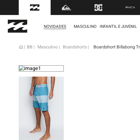
FRETE GRÁTIS
para to
NOVIDADES
MASCULINO
INFANTIL E JUVENIL
BB
Masculino
Boardshorts
Boardshort Billabong Tr
term
1
º
mol
2
º
reg
3
º
boa
4
º
bon
5
º
cam
6
º
ber
7
º
jaq
8
º
cart