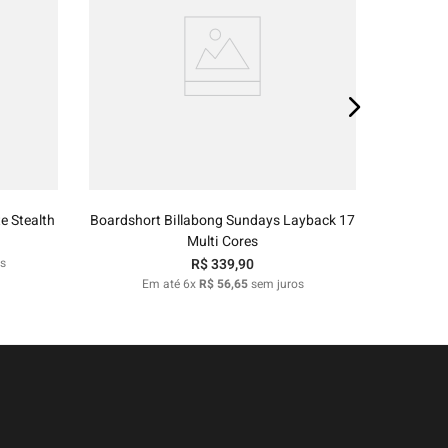
E
48
P
M
G
GG
o
Adicionar ao carrinho
e Stealth
Boardshort Billabong Sundays Layback 17
Multi Cores
s
R$
339
,
90
Em até
6
x
R$
56
,
65
sem juros