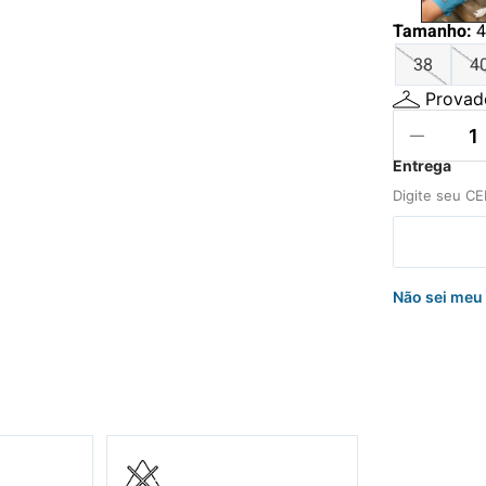
hila
Tamanho
:
4
uini
38
4
Provado
Não sei meu