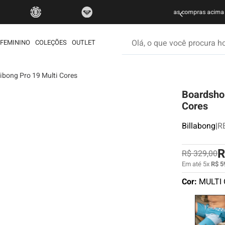
do Brasil nas compras acima de R$ 499 | Consulte as Regras
P
Olá, o que você procura hoje
FEMININO
COLEÇÕES
OUTLET
ibong Pro 19 Multi Cores
os mais buscados
Boardshor
etom
Cores
ata
Billabong
|
R
rdshort
é
R
R$
329
,
00
iseta
Em até
5
x
R$
5
Cor:
MULTI
muda
ueta
eira