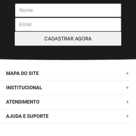
CADASTRAR AGORA
MAPA DO SITE
+
NOVIDADES
INSTITUCIONAL
+
MASCULINO
SOBRE NÓS
ATENDIMENTO
+
KIDS
TROCAS E DEVOLUÇÕES
(11)2010-1028
AJUDA E SUPORTE
+
FEMININO
POLÍTICA DE ENTREGA
SAC@QUIKSILVER.COM.BR
PERGUNTAS FREQUENTES
ACESSÓRIOS