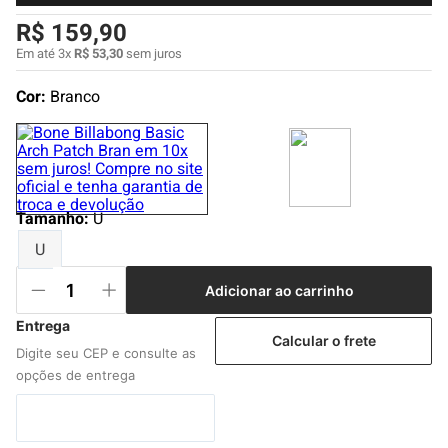
4
º
boné
R$
159
,
90
5
º
camiseta
Em até
3
x
R$
53
,
30
sem juros
6
º
bermuda
Cor:
Branco
7
º
jaqueta
8
º
carteira
9
º
mochila
Tamanho
10
º
biquini
:
U
U
Adicionar ao carrinho
Calcular o frete