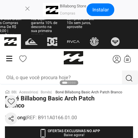
×
Billabong Store
Instalar
te Grátis
Sua primeira
Parcele suas
a todo Brasil
vez aqui?
compras em até
s Compras
garanta 10% de
10x sem juros,
ma De R$
desconto na
aproveite
,00 |
sua primeira
sulte as
compra
ras
Olá, o que você procura hoje?
BB
Acessórios
Bonés
Boné Billabong Basic Arch Patch Branco
termos mais buscados
Boné Billabong Basic Arch Patch
Branco
1
º
moletom
Billabong
|
REF
:
B911A0166.01.00
2
º
regata
3
º
boardshort
OFERTAS EXCLUSIVAS NO APP
Baixe agora!