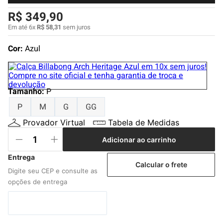
4
º
boné
R$
349
,
90
5
º
camiseta
Em até
6
x
R$
58
,
31
sem juros
6
º
bermuda
Cor:
Azul
7
º
jaqueta
8
º
carteira
Tamanho
9
º
mochila
:
P
P
M
G
GG
10
º
biquini
Provador Virtual
Tabela de Medidas
Adicionar ao carrinho
Calcular o frete