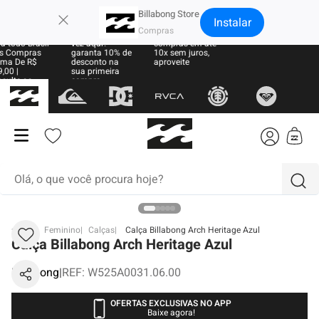
×
Billabong Store
Instalar
te Grátis
Sua primeira
Parcele suas
a todo Brasil
vez aqui?
compras em até
 Compras
garanta 10% de
10x sem juros,
ma De R$
desconto na
aproveite
,00 |
sua primeira
sulte as
compra
ras
Olá, o que você procura hoje?
termos mais buscados
BB
Feminino
Calças
Calça Billabong Arch Heritage Azul
Calça Billabong Arch Heritage Azul
1
º
moletom
Billabong
|
REF
:
W525A0031.06.00
2
º
regata
3
º
boardshort
OFERTAS EXCLUSIVAS NO APP
Baixe agora!