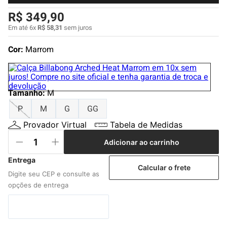
4
º
boardshort
R$
349
,
90
5
º
camiseta
Em até
6
x
R$
58
,
31
sem juros
6
º
bermuda
Cor:
Marrom
7
º
jaqueta
8
º
carteira
Tamanho
9
º
mochila
:
M
P
M
G
GG
10
º
chinelo
Provador Virtual
Tabela de Medidas
Adicionar ao carrinho
Calcular o frete