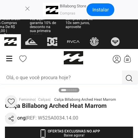
×
Billabong Store
Instalar
e Grátis
Sua primeira
Parcele suas
 todo Brasil
vez aqui?
compras em até
 Compras
garanta 10% de
10x sem juros,
ma De R$
desconto na
aproveite
00 |
sua primeira
sulte as
compra
ras
Olá, o que você procura hoje?
termos mais buscados
BB
Feminino
Calças
Calça Billabong Arched Heat Marrom
Calça Billabong Arched Heat Marrom
1
º
moletom
Billabong
|
REF
:
W525A0034.14.00
2
º
regata
3
º
boné
OFERTAS EXCLUSIVAS NO APP
Baixe agora!