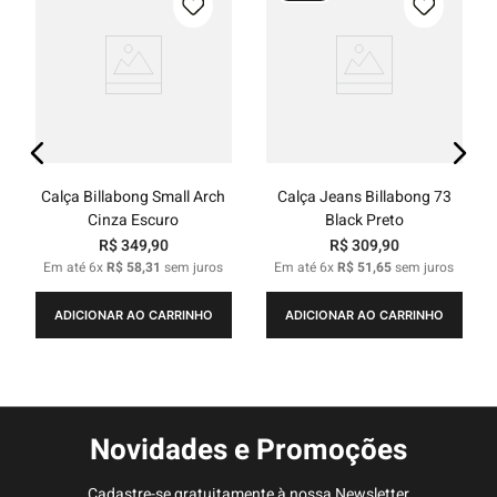
Calça Billabong Small Arch
Calça Jeans Billabong 73
Cinza Escuro
Black Preto
R$
349
,
90
R$
309
,
90
Em até
6
x
R$
58
,
31
sem juros
Em até
6
x
R$
51
,
65
sem juros
ADICIONAR AO CARRINHO
ADICIONAR AO CARRINHO
Novidades e Promoções
Cadastre-se gratuitamente à nossa Newsletter