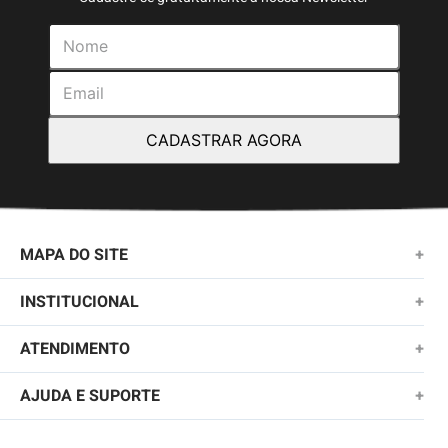
CADASTRAR AGORA
MAPA DO SITE
+
NOVIDADES
INSTITUCIONAL
+
MASCULINO
SOBRE NÓS
ATENDIMENTO
+
KIDS
TROCAS E DEVOLUÇÕES
(11)2010-1028
AJUDA E SUPORTE
+
FEMININO
POLÍTICA DE ENTREGA
SAC@QUIKSILVER.COM.BR
PERGUNTAS FREQUENTES