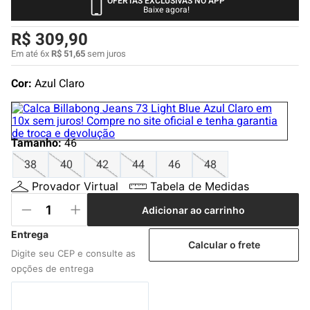
OFERTAS EXCLUSIVAS NO APP
4
º
boardshort
Baixe agora!
5
º
camiseta
R$
309
,
90
6
º
bermuda
Em até
6
x
R$
51
,
65
sem juros
7
º
jaqueta
Cor:
Azul Claro
8
º
carteira
9
º
mochila
Tamanho
:
46
10
º
chinelo
38
40
42
44
46
48
Provador Virtual
Tabela de Medidas
Adicionar ao carrinho
Calcular o frete