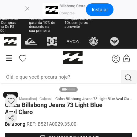
×
Billabong Store
Instalar
e Grátis
Sua primeira
Parcele suas
 todo Brasil
vez aqui?
compras em até
 Compras
garanta 10% de
10x sem juros,
ma De R$
desconto na
aproveite
00 |
sua primeira
sulte as
compra
ras
Olá, o que você procura hoje?
NEW
termos mais buscados
BB
Masculino
Calças
Calca Billabong Jeans 73 Light Blue Azul Claro
Calca Billabong Jeans 73 Light Blue
1
º
moletom
Azul Claro
2
º
regata
Billabong
|
REF
:
B521A0029.35.00
3
º
boné