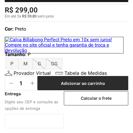
4
º
boné
R$
299
,
00
5
º
bermuda
Em até
5
x
R$
59
,
80
sem juros
6
º
camiseta
Cor:
Preto
7
º
jaqueta
8
º
carteira
Tamanho
9
º
mochila
:
P
P
M
G
GG
10
º
calça
Provador Virtual
Tabela de Medidas
Adicionar ao carrinho
Calcular o frete