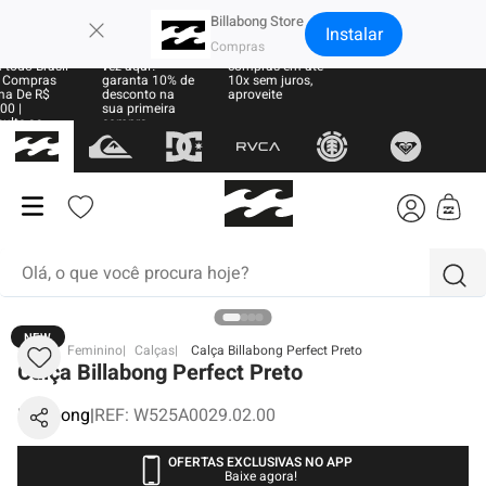
×
Billabong Store
Instalar
e Grátis
Sua primeira
Parcele suas
 todo Brasil
vez aqui?
compras em até
 Compras
garanta 10% de
10x sem juros,
ma De R$
desconto na
aproveite
00 |
sua primeira
ulte as
compra
as
Olá, o que você procura hoje?
NEW
termos mais buscados
BB
Feminino
Calças
Calça Billabong Perfect Preto
Calça Billabong Perfect Preto
1
º
moletom
Billabong
|
REF
:
W525A0029.02.00
2
º
regata
3
º
boardshort
OFERTAS EXCLUSIVAS NO APP
Baixe agora!