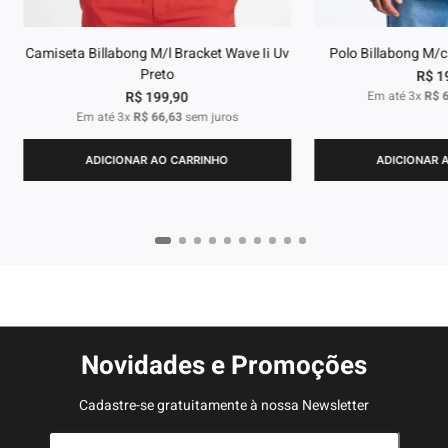
Camiseta Billabong M/l Bracket Wave Ii Uv
Polo Billabong M/c
Preto
R$
1
R$
199
,
90
Em até
3
x
R$
Em até
3
x
R$
66
,
63
sem juros
ADICIONAR AO CARRINHO
ADICIONAR 
Novidades e Promoções
Cadastre-se gratuitamente à nossa Newsletter