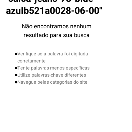
4
º
boardshort
azulb521a0028-06-00
5
º
camiseta
6
º
jaqueta
Não encontramos nenhum
7
º
bermuda
resultado para sua busca
8
º
carteira
Verifique se a palavra foi digitada
9
º
mochila
corretamente
10
º
chinelo
Tente palavras menos específicas
Utilize palavras-chave diferentes
Navegue pelas categorias do site