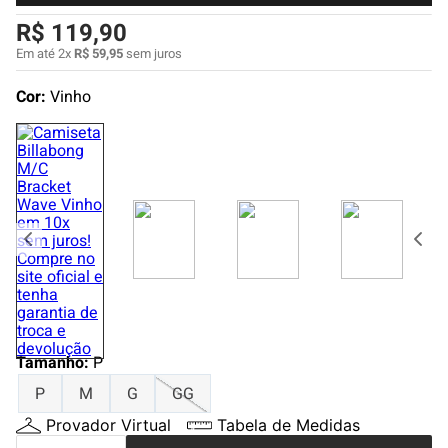
4
º
boardshort
R$
119
,
90
5
º
camiseta
Em até
2
x
R$
59
,
95
sem juros
6
º
bermuda
Cor:
Vinho
7
º
jaqueta
8
º
carteira
9
º
mochila
10
º
chinelo
Tamanho
:
P
P
M
G
GG
Provador Virtual
Tabela de Medidas