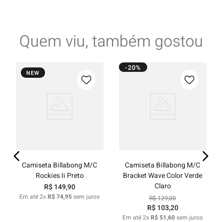
Quem viu, também gostou
-20%
NEW
Camiseta Billabong M/C
Camiseta Billabong M/C
Rockies Ii Preto
Bracket Wave Color Verde
Claro
R$
149
,
90
Em até
2
x
R$
74
,
95
sem juros
R$
129
,
00
R$
103
,
20
Em até
2
x
R$
51
,
60
sem juros