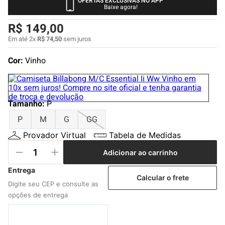
OFERTAS EXCLUSIVAS NO APP
4
º
boné
Baixe agora!
5
º
bermuda
R$
149
,
00
6
º
camiseta
Em até
2
x
R$
74
,
50
sem juros
7
º
jaqueta
Cor:
Vinho
8
º
carteira
9
º
mochila
Tamanho
:
P
10
º
calça
P
M
G
GG
Provador Virtual
Tabela de Medidas
Adicionar ao carrinho
Calcular o frete