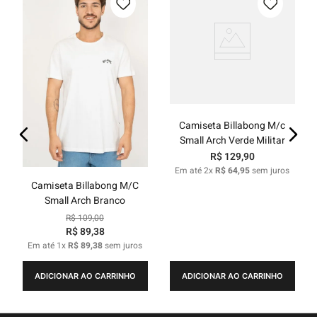
Camiseta Billabong M/c
Small Arch Verde Militar
R$
129
,
90
Em até
2
x
R$
64
,
95
sem juros
Camiseta Billabong M/C
Small Arch Branco
R$
109
,
00
R$
89
,
38
Em até
1
x
R$
89
,
38
sem juros
ADICIONAR AO CARRINHO
ADICIONAR AO CARRINHO