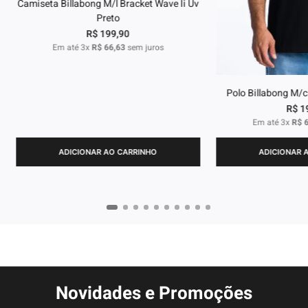
Camiseta Billabong M/l Bracket Wave Ii Uv
Preto
R$
199
,
90
Em até
3
x
R$
66
,
63
sem juros
Polo Billabong M/c
R$
1
Em até
3
x
R$
ADICIONAR AO CARRINHO
ADICIONAR 
Novidades e Promoções