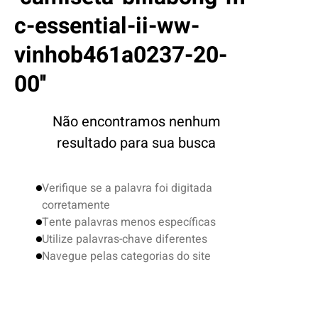
4
º
boné
c-essential-ii-ww-
5
º
camiseta
vinhob461a0237-20-
6
º
bermuda
00
7
º
jaqueta
8
º
carteira
Não encontramos nenhum
9
º
mochila
resultado para sua busca
10
º
biquini
Verifique se a palavra foi digitada
corretamente
Tente palavras menos específicas
Utilize palavras-chave diferentes
Navegue pelas categorias do site