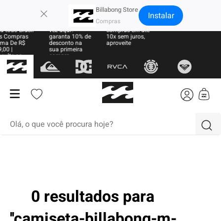
×
Billabong Store
Instalar
e Grátis
Sua primeira
Parcele suas
a todo Brasil
vez aqui?
compras em até
 Compras
garanta 10% de
10x sem juros,
ma De R$
desconto na
aproveite
,00 |
sua primeira
sulte as
compra
ras
Olá, o que você procura hoje?
termos mais buscados
1
º
moletom
2
º
regata
0 resultados para
3
º
boardshort
camiseta-billabong-m-