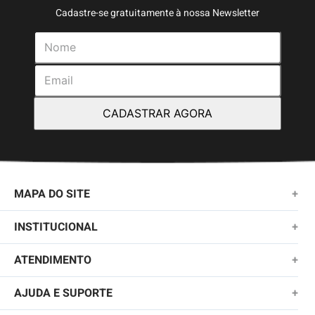
Cadastre-se gratuitamente à nossa Newsletter
CADASTRAR AGORA
MAPA DO SITE
+
NOVIDADES
INSTITUCIONAL
+
MASCULINO
SOBRE NÓS
ATENDIMENTO
+
KIDS
TROCAS E DEVOLUÇÕES
(11)2010-1028
AJUDA E SUPORTE
+
FEMININO
POLÍTICA DE ENTREGA