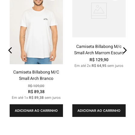
Camiseta Billabong M/c
Small Arch Marrom Escuro
R$
129
,
90
Em até
2
x
R$
64
,
95
sem juros
Camiseta Billabong M/C
Small Arch Branco
R$
109
,
00
R$
89
,
38
Em até
1
x
R$
89
,
38
sem juros
ADICIONAR AO CARRINHO
ADICIONAR AO CARRINHO