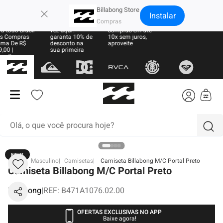
×
Billabong Store
Instalar
te Grátis
Sua primeira
Parcele suas
a todo Brasil
vez aqui?
compras em até
s Compras
garanta 10% de
10x sem juros,
ma De R$
desconto na
aproveite
,00 |
sua primeira
sulte as
compra
ras
Olá, o que você procura hoje?
NEW
termos mais buscados
BB
Masculino
Camisetas
Camiseta Billabong M/C Portal Preto
Camiseta Billabong M/C Portal Preto
1
º
moletom
Billabong
|
REF
:
B471A1076.02.00
2
º
boné
3
º
regata
OFERTAS EXCLUSIVAS NO APP
Baixe agora!