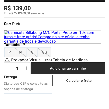
4
º
boardshort
R$
139
,
00
5
º
camiseta
Em até
2
x
R$
69
,
50
sem juros
6
º
bermuda
Cor:
Preto
7
º
jaqueta
8
º
carteira
Tamanho
9
º
mochila
:
P
P
M
G
GG
10
º
chinelo
Provador Virtual
Tabela de Medidas
Adicionar ao carrinho
Calcular o frete