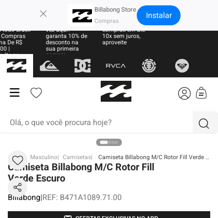
×
Billabong Store
Instalar
e Grátis
Sua primeira
Parcele suas
 todo Brasil
vez aqui?
compras em até
 Compras
garanta 10% de
10x sem juros,
ma De R$
desconto na
aproveite
00 |
sua primeira
ulte as
compra
as
Olá, o que você procura hoje?
termos mais buscados
BB
Masculino
Camisetas
Camiseta Billabong M/C Rotor Fill Verde Escuro
Camiseta Billabong M/C Rotor Fill
1
º
moletom
Verde Escuro
2
º
regata
Billabong
|
REF
:
B471A1089.71.00
3
º
boardshort