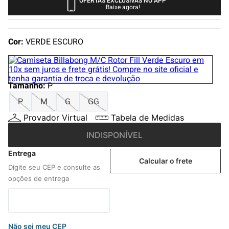
OFERTAS EXCLUSIVAS NO APP
4
º
boné
Baixe agora!
5
º
camiseta
6
º
bermuda
Cor:
VERDE ESCURO
7
º
jaqueta
8
º
carteira
Tamanho
:
P
9
º
mochila
P
M
G
GG
10
º
biquini
Provador Virtual
Tabela de Medidas
INDISPONÍVEL
Calcular o frete
Não sei meu CEP