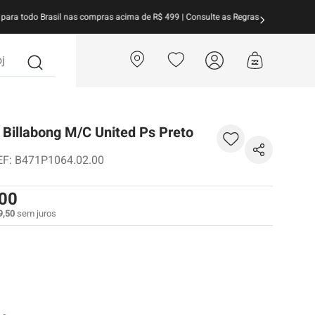
arcele suas compras em
até 10x sem juros!
Aproveite!
?
Billabong M/C United Ps Preto
EF
:
B471P1064.02.00
00
9
,
50
sem juros