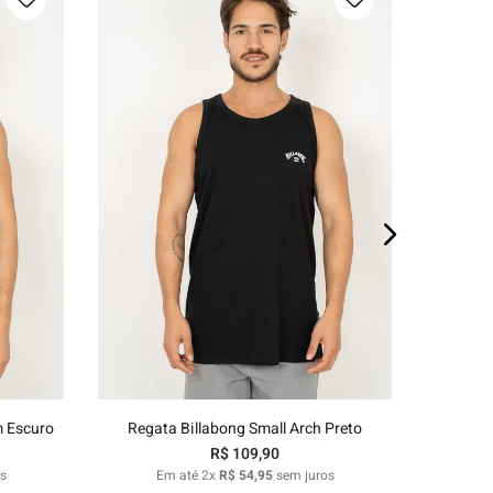
E
P
M
G
GG
o
Adicionar ao carrinho
m Escuro
Regata Billabong Small Arch Preto
R$
109
,
90
s
Em até
2
x
R$
54
,
95
sem juros