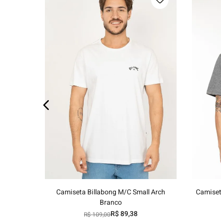
os
P
M
G
GG
Adicionar ao carrinho
Camiseta Billabong M/C Small Arch
Camiset
Branco
R$
89
,
38
R$
109
,
00