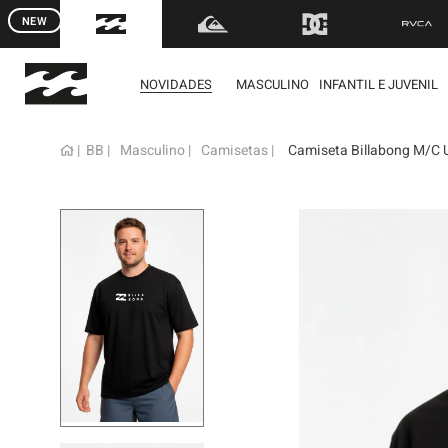
NEW
FRETE GRÁTIS
para to
NOVIDADES
MASCULINO
INFANTIL E JUVENIL
BB
Masculino
Camisetas
Camiseta Billabong M/C U
term
1
º
mol
2
º
reg
3
º
boa
4
º
bon
5
º
cam
6
º
ber
7
º
jaq
8
º
cart