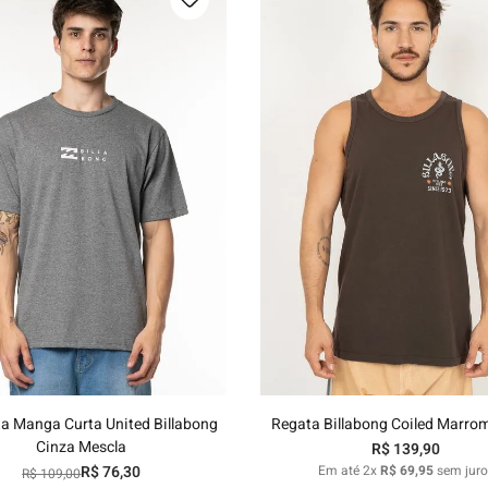
P
M
G
GG
P
M
G
GG
Adicionar ao carrinho
Adicionar ao carrinh
a Manga Curta United Billabong
Regata Billabong Coiled Marro
Cinza Mescla
R$
139
,
90
R$
76
,
30
Em até
2
x
R$
69
,
95
sem juro
R$
109
,
00