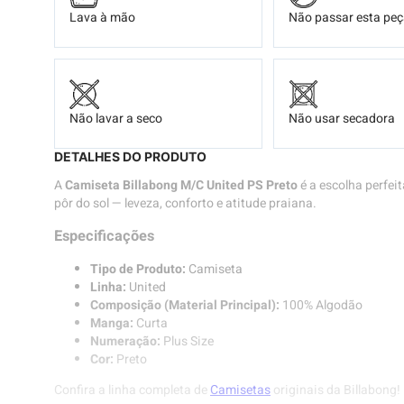
Lava à mão
Não passar esta pe
Não lavar a seco
Não usar secadora
DETALHES DO PRODUTO
A
Camiseta Billabong M/C United PS Preto
é a escolha perfei
pôr do sol — leveza, conforto e atitude praiana.
Especificações
Tipo de Produto:
Camiseta
Linha:
United
Composição (Material Principal):
100% Algodão
Manga:
Curta
Numeração:
Plus Size
Cor:
Preto
Confira a linha completa de
Camisetas
originais da Billabong!