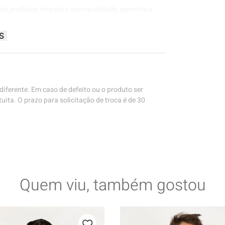
tra produtos originais, com qualidade, garantia e
S
iferente. Em caso de defeito ou o produto ser
uita. O prazo para solicitação de troca é de 30
Quem viu, também gostou