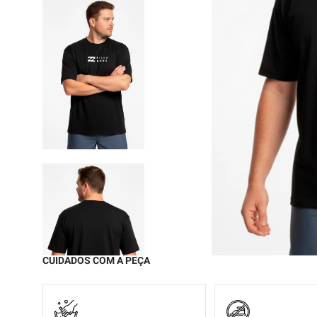
9
º
moc
10
º
biq
CUIDADOS COM A PEÇA