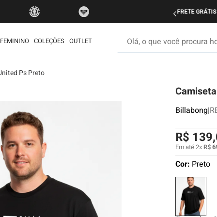
do Brasil nas compras acima de R$ 499 | Consulte as Regras
P
Olá, o que você procura hoje
FEMININO
COLEÇÕES
OUTLET
nited Ps Preto
os mais buscados
Camiseta 
etom
ata
Billabong
|
R
rdshort
R$
139
,
é
Em até
2
x
R$
6
iseta
Cor:
Preto
muda
ueta
eira