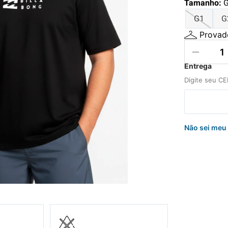
Tamanho
:
hila
G1
G
uini
Provado
Não sei meu