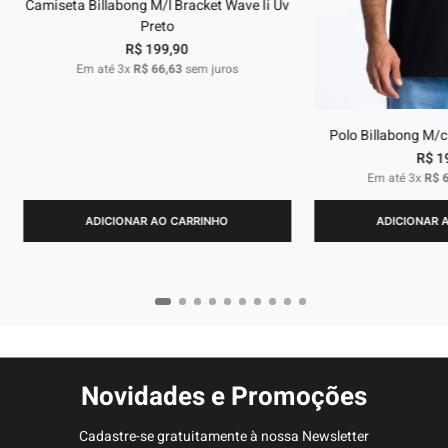
Camiseta Billabong M/l Bracket Wave Ii Uv
Preto
R$
199
,
90
Em até
3
x
R$
66
,
63
sem juros
Polo Billabong M/c
R$
1
Em até
3
x
R$
ADICIONAR AO CARRINHO
ADICIONAR 
Novidades e Promoções
Cadastre-se gratuitamente à nossa Newsletter