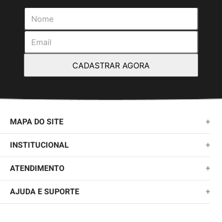
CADASTRAR AGORA
MAPA DO SITE
+
NOVIDADES
INSTITUCIONAL
+
MASCULINO
SOBRE NÓS
ATENDIMENTO
+
KIDS
TROCAS E DEVOLUÇÕES
(11)2010-1028
AJUDA E SUPORTE
+
FEMININO
POLÍTICA DE ENTREGA
SAC@QUIKSILVER.COM.BR
PERGUNTAS FREQUENTES