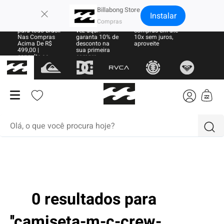
×
Billabong Store
Instalar
Frete Grátis
Sua primeira
Parcele suas
para todo Brasil
vez aqui?
compras em até
Nas Compras
garanta 10% de
10x sem juros,
Acima De R$
desconto na
aproveite
499,00 |
sua primeira
consulte as
compra
regras
Olá, o que você procura hoje?
termos mais buscados
1
º
moletom
2
º
regata
0 resultados para
3
º
boardshort
camiseta-m-c-crew-