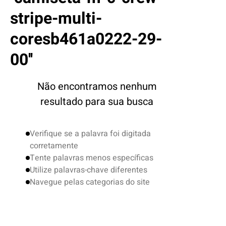
4
º
boné
stripe-multi-
5
º
camiseta
coresb461a0222-29-
6
º
bermuda
00
7
º
jaqueta
8
º
carteira
Não encontramos nenhum
9
º
mochila
resultado para sua busca
10
º
biquini
Verifique se a palavra foi digitada
corretamente
Tente palavras menos específicas
Utilize palavras-chave diferentes
Navegue pelas categorias do site