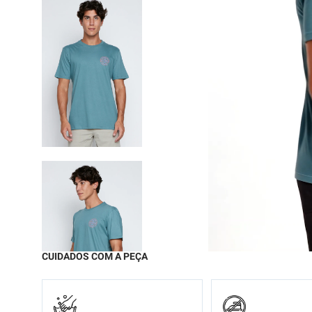
9
º
moc
10
º
biq
CUIDADOS COM A PEÇA