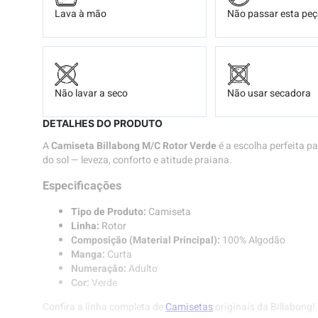
Lava à mão
Não passar esta pe
Não lavar a seco
Não usar secadora
DETALHES DO PRODUTO
A
Camiseta Billabong M/C Rotor Verde
é a escolha perfeita pa
do sol — leveza, conforto e atitude praiana.
Especificações
Tipo de Produto:
Camiseta
Linha:
Rotor
Composição (Material Principal):
100% Algodão
Manga:
Curta
Numeração:
Adulto
Cor:
Verde
Confira a linha completa de
Camisetas
originais da Billabong!