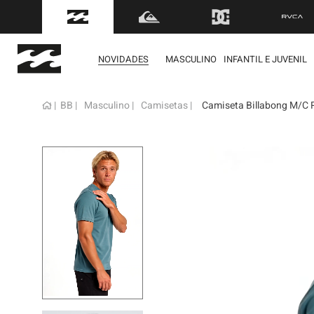
FRETE GRÁTIS
para to
NOVIDADES
MASCULINO
INFANTIL E JUVENIL
BB
Masculino
Camisetas
Camiseta Billabong M/C 
term
1
º
mol
2
º
reg
3
º
boa
4
º
bon
5
º
cam
6
º
ber
7
º
jaq
8
º
cart