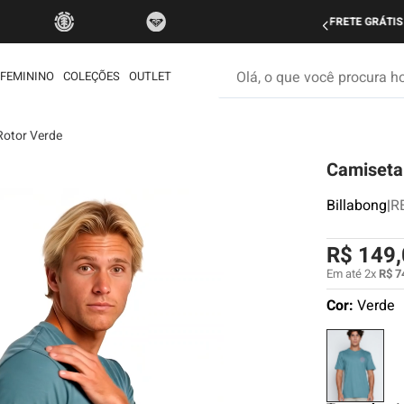
do Brasil nas compras acima de R$ 499 | Consulte as Regras
P
Olá, o que você procura hoje
FEMININO
COLEÇÕES
OUTLET
Rotor Verde
os mais buscados
Camiseta
etom
ata
Billabong
|
R
rdshort
R$
149
,
é
Em até
2
x
R$
7
iseta
Cor:
Verde
muda
ueta
eira