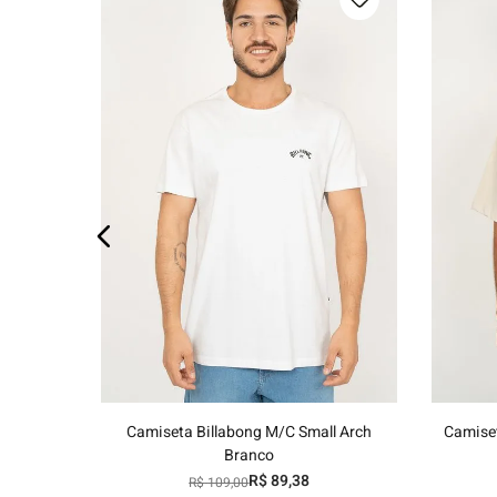
os
P
M
G
GG
Adicionar ao carrinho
Camiseta Billabong M/C Small Arch
Camiset
Branco
R$
89
,
38
R$
109
,
00