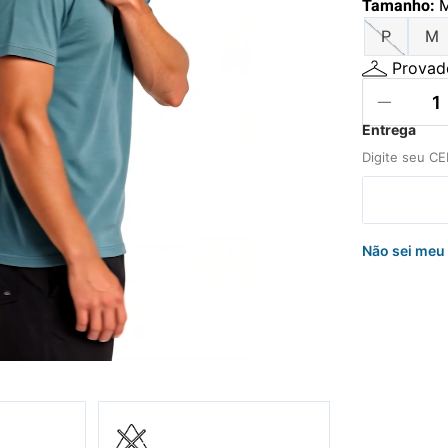
Tamanho
:
hila
P
M
uini
Provado
Não sei meu