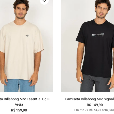
P
M
G
GG
P
M
G
GG
Adicionar ao carrinho
Adicionar ao carrinh
a Billabong M/c Essential Og Iii
Camiseta Billabong M/c Signal
Areia
R$
149
,
90
R$
159
,
90
Em até
2
x
R$
74
,
95
sem juro