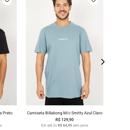
E
P
M
G
GG
o
Adicionar ao carrinho
s Preto
Camiseta Billabong M/c Smitty Azul Claro
R$
129
,
90
s
Em até
2
x
R$
64
,
95
sem juros