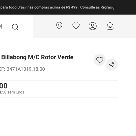
arcele suas compras em
até 10x sem juros!
Aproveite!
?
 Billabong M/C Rotor Verde
EF
:
B471A1019.18.00
00
4
,
50
sem juros