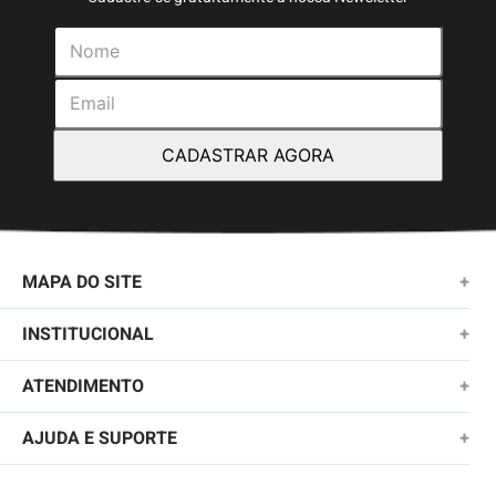
CADASTRAR AGORA
MAPA DO SITE
+
NOVIDADES
INSTITUCIONAL
+
MASCULINO
SOBRE NÓS
ATENDIMENTO
+
KIDS
TROCAS E DEVOLUÇÕES
(11)2010-1028
AJUDA E SUPORTE
+
FEMININO
POLÍTICA DE ENTREGA
SAC@QUIKSILVER.COM.BR
PERGUNTAS FREQUENTES