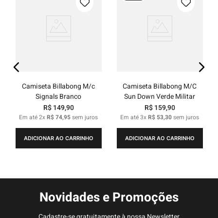
Camiseta Billabong M/c
Camiseta Billabong M/C
Signals Branco
Sun Down Verde Militar
R$
149
,
90
R$
159
,
90
Em até
2
x
R$
74
,
95
sem juros
Em até
3
x
R$
53
,
30
sem juros
ADICIONAR AO CARRINHO
ADICIONAR AO CARRINHO
Novidades e Promoções
Cadastre-se gratuitamente à nossa Newsletter