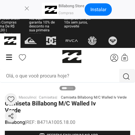
×
Billabong Store
Instalar
e Grátis
Sua primeira
Parcele suas
 todo Brasil
vez aqui?
compras em até
 Compras
garanta 10% de
10x sem juros,
ma De R$
desconto na
aproveite
00 |
sua primeira
sulte as
compra
ras
Olá, o que você procura hoje?
termos mais buscados
BB
Masculino
Camisetas
Camiseta Billabong M/C Walled Iv Verde
Camiseta Billabong M/C Walled Iv
1
º
moletom
Verde
2
º
regata
Billabong
|
REF
:
B471A1005.18.00
3
º
boné