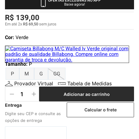
OFERTAS EXCLUSIVAS NO APP
4
º
boardshort
Baixe agora!
5
º
camiseta
R$
139
,
00
6
º
bermuda
Em até
2
x
R$
69
,
50
sem juros
7
º
jaqueta
Cor:
Verde
8
º
carteira
9
º
mochila
Tamanho
:
P
10
º
chinelo
P
M
G
GG
Provador Virtual
Tabela de Medidas
Adicionar ao carrinho
Calcular o frete