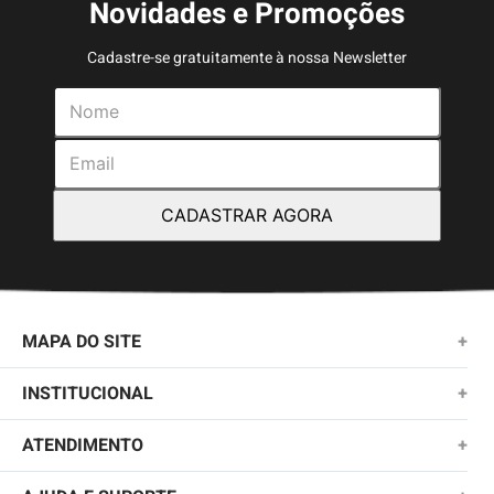
Novidades e Promoções
Cadastre-se gratuitamente à nossa Newsletter
CADASTRAR AGORA
MAPA DO SITE
+
NOVIDADES
INSTITUCIONAL
+
MASCULINO
SOBRE NÓS
ATENDIMENTO
+
KIDS
TROCAS E DEVOLUÇÕES
(11)2010-1028