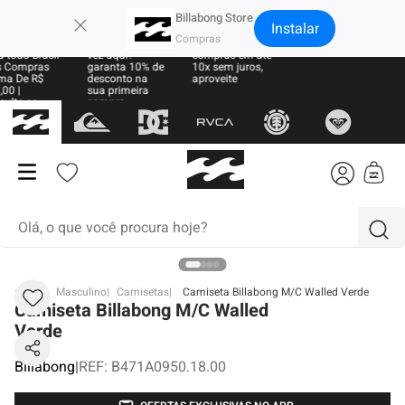
×
Billabong Store
Instalar
e Grátis
Sua primeira
Parcele suas
 todo Brasil
vez aqui?
compras em até
 Compras
garanta 10% de
10x sem juros,
ma De R$
desconto na
aproveite
00 |
sua primeira
sulte as
compra
ras
Olá, o que você procura hoje?
termos mais buscados
BB
Masculino
Camisetas
Camiseta Billabong M/C Walled Verde
Camiseta Billabong M/C Walled
1
º
moletom
Verde
2
º
boné
Billabong
|
REF
:
B471A0950.18.00
3
º
regata