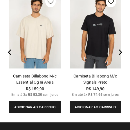
Camiseta Billabong M/c
Camiseta Billabong M/c
Essential Og Iii Areia
Signals Preto
R$
159
,
90
R$
149
,
90
Em até
3
x
R$
53
,
30
sem juros
Em até
2
x
R$
74
,
95
sem juros
ADICIONAR AO CARRINHO
ADICIONAR AO CARRINHO