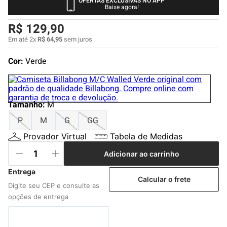
OFERTAS EXCLUSIVAS NO APP
4
º
boardshort
Baixe agora!
5
º
camiseta
R$
129
,
90
6
º
bermuda
Em até
2
x
R$
64
,
95
sem juros
7
º
jaqueta
Cor:
Verde
8
º
carteira
9
º
mochila
Tamanho
:
M
10
º
chinelo
P
M
G
GG
Provador Virtual
Tabela de Medidas
Adicionar ao carrinho
Calcular o frete