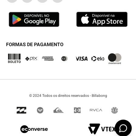
GARANTIA/ASSISTÊNCIA
SEJA UM LICENCIADO
TABELA DE MEDIDAS
BLOG
SEJA UM REVENDEDOR
FORMAS DE PAGAMENTO
© 2024 Todos os direitos reservados - Billabong