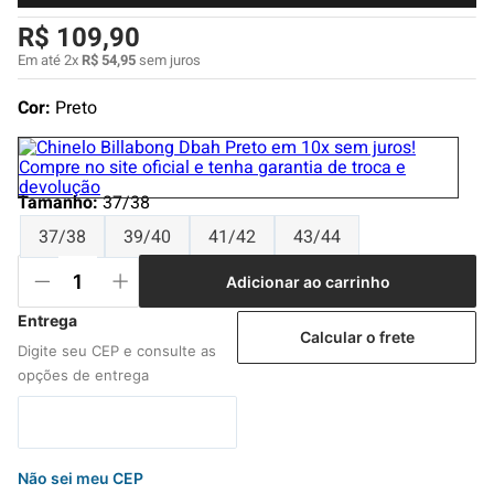
4
º
boné
R$
109
,
90
5
º
camiseta
Em até
2
x
R$
54
,
95
sem juros
6
º
bermuda
Cor:
Preto
7
º
jaqueta
8
º
carteira
Tamanho
9
º
mochila
:
37/38
37/38
39/40
41/42
43/44
10
º
biquini
Adicionar ao carrinho
Calcular o frete
Não sei meu CEP