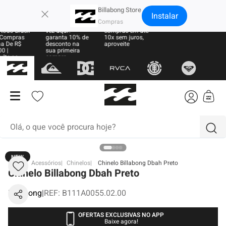
×
Billabong Store
Instalar
 Grátis
Sua primeira
Parcele suas
todo Brasil
vez aqui?
compras em até
Compras
garanta 10% de
10x sem juros,
a De R$
desconto na
aproveite
0 |
sua primeira
lte as
compra
s
Olá, o que você procura hoje?
NEW
termos mais buscados
BB
Acessórios
Chinelos
Chinelo Billabong Dbah Preto
Chinelo Billabong Dbah Preto
1
º
moletom
Billabong
|
REF
:
B111A0055.02.00
2
º
regata
3
º
boardshort
OFERTAS EXCLUSIVAS NO APP
Baixe agora!