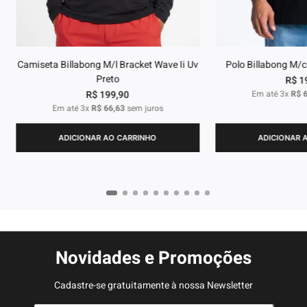
Camiseta Billabong M/l Bracket Wave Ii Uv
Polo Billabong M/c
Preto
R$
1
R$
199
,
90
Em até
3
x
R$
Em até
3
x
R$
66
,
63
sem juros
ADICIONAR AO CARRINHO
ADICIONAR 
Novidades e Promoções
Cadastre-se gratuitamente à nossa Newsletter