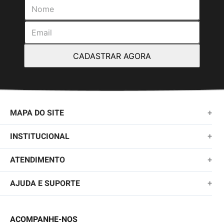
CADASTRAR AGORA
MAPA DO SITE
+
NOVIDADES
INSTITUCIONAL
+
MASCULINO
SOBRE NÓS
ATENDIMENTO
+
KIDS
TROCAS E DEVOLUÇÕES
(11)2010-1028
AJUDA E SUPORTE
+
FEMININO
POLÍTICA DE ENTREGA
SAC@QUIKSILVER.COM.BR
PERGUNTAS FREQUENTES
ACESSÓRIOS
POLÍTICA DE PRIVACIDADE
ACOMPANHE-NOS
FALE CONOSCO