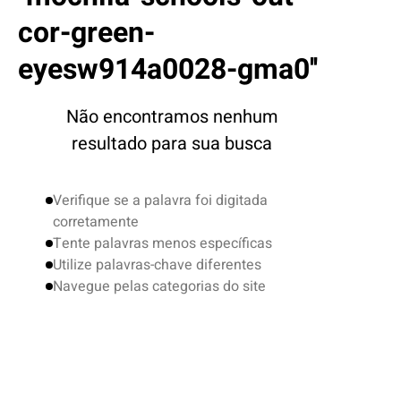
4
º
boardshort
cor-green-
5
º
camiseta
eyesw914a0028-gma0
6
º
bermuda
7
º
jaqueta
Não encontramos nenhum
8
º
carteira
resultado para sua busca
9
º
mochila
10
º
chinelo
Verifique se a palavra foi digitada
corretamente
Tente palavras menos específicas
Utilize palavras-chave diferentes
Navegue pelas categorias do site