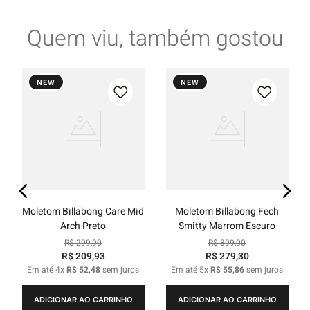
Quem viu, também gostou
NEW
NEW
Moletom Billabong Care Mid
Moletom Billabong Fech
Arch Preto
Smitty Marrom Escuro
R$
299
,
90
R$
399
,
00
R$
209
,
93
R$
279
,
30
Em até
4
x
R$
52
,
48
sem juros
Em até
5
x
R$
55
,
86
sem juros
ADICIONAR AO CARRINHO
ADICIONAR AO CARRINHO