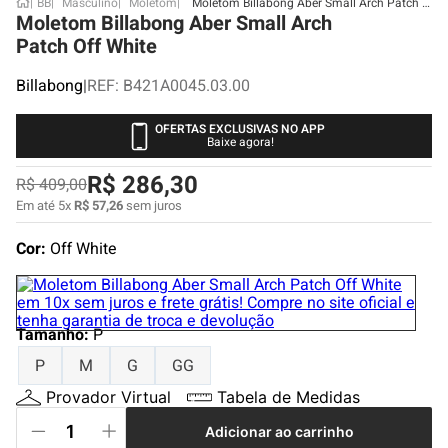
BB
Masculino
Moletom
Moletom Billabong Aber Small Arch Patch Off White
Moletom Billabong Aber Small Arch
Patch Off White
Billabong
|
REF
:
B421A0045.03.00
OFERTAS EXCLUSIVAS NO APP
Baixe agora!
R$
286
,
30
R$
409
,
00
Em até
5
x
R$
57
,
26
sem juros
Cor:
Off White
Tamanho
:
P
P
M
G
GG
Provador Virtual
Tabela de Medidas
Adicionar ao carrinho