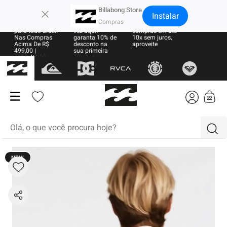
×
Billabong Store
Instalar
Frete Grátis
Sua primeira
Parcele suas
para todo Brasil
vez aqui?
compras em até
Nas Compras
garanta 10% de
10x sem juros,
Acima De R$
desconto na
aproveite
499,00 |
sua primeira
consulte as
compra
regras
Olá, o que você procura hoje?
NEW
termos mais buscados
1
º
moletom
2
º
regata
3
º
boné