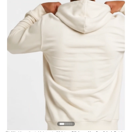
4
º
boardshort
5
º
camiseta
6
º
bermuda
7
º
jaqueta
8
º
carteira
9
º
mochila
10
º
chinelo