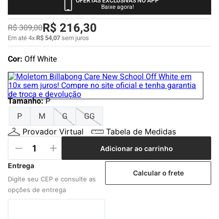
OFERTAS EXCLUSIVAS NO APP
4
º
boné
Baixe agora!
5
º
bermuda
R$
216
,
30
R$
309
,
00
6
º
camiseta
Em até
4
x
R$
54
,
07
sem juros
7
º
jaqueta
Cor:
Off White
8
º
carteira
9
º
mochila
Tamanho
:
P
10
º
calça
P
M
G
GG
Provador Virtual
Tabela de Medidas
Adicionar ao carrinho
Calcular o frete