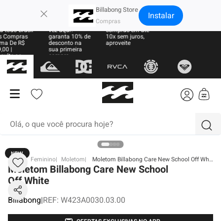
×
Billabong Store
Instalar
e Grátis
Sua primeira
Parcele suas
 todo Brasil
vez aqui?
compras em até
 Compras
garanta 10% de
10x sem juros,
ma De R$
desconto na
aproveite
00 |
sua primeira
sulte as
compra
ras
Olá, o que você procura hoje?
NEW
termos mais buscados
BB
Feminino
Moletom
Moletom Billabong Care New School Off White
Moletom Billabong Care New School
1
º
moletom
Off White
2
º
regata
Billabong
|
REF
:
W423A0030.03.00
3
º
boardshort