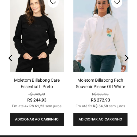
Moletom Billabong Care
Moletom Billabong Fech
Essential Ii Preto
Souvenir Please Off White
R$
349
,
90
R$
389
,
90
R$
244
,
93
R$
272
,
93
Em até
4
x
R$
61
,
23
sem juros
Em até
5
x
R$
54
,
58
sem juros
ADICIONAR AO CARRINHO
ADICIONAR AO CARRINHO