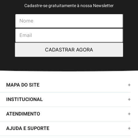
Cadastre-se gratuitamente à nossa Newsletter
CADASTRAR AGORA
MAPA DO SITE
+
NOVIDADES
INSTITUCIONAL
+
MASCULINO
SOBRE NÓS
ATENDIMENTO
+
KIDS
TROCAS E DEVOLUÇÕES
(11)2010-1028
AJUDA E SUPORTE
+
FEMININO
POLÍTICA DE ENTREGA