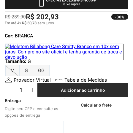
OFERTAS EXCLUSIVAS NO APP
4
º
boardshort
Baixe agora!
5
º
camiseta
R$
202
,
93
R$
289
,
90
-30%
6
º
bermuda
Em até
4
x
R$
50
,
73
sem juros
7
º
jaqueta
Cor:
BRANCA
8
º
carteira
9
º
mochila
Tamanho
:
G
10
º
chinelo
M
G
GG
Provador Virtual
Tabela de Medidas
Adicionar ao carrinho
Calcular o frete