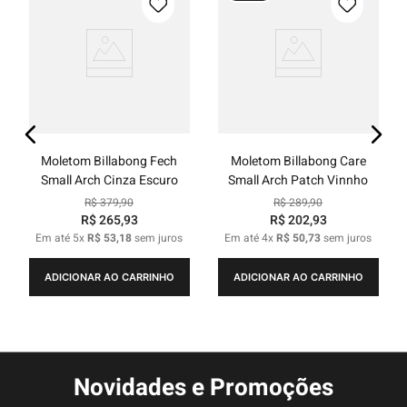
Moletom Billabong Fech
Moletom Billabong Care
Small Arch Cinza Escuro
Small Arch Patch Vinnho
R$
379
,
90
R$
289
,
90
R$
265
,
93
R$
202
,
93
Em até
5
x
R$
53
,
18
sem juros
Em até
4
x
R$
50
,
73
sem juros
ADICIONAR AO CARRINHO
ADICIONAR AO CARRINHO
Novidades e Promoções