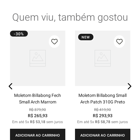
Quem viu, também gostou
-30%
NEW
Moletom Billabong Fech
Moletom Billabong Small
Small Arch Marrom
Arch Patch 310G Preto
R$
379
,
90
R$
419
,
90
R$
265
,
93
R$
293
,
93
Em até
5
x
R$
53
,
18
sem juros
Em até
5
x
R$
58
,
78
sem juros
ADICIONAR AO CARRINHO
ADICIONAR AO CARRINHO