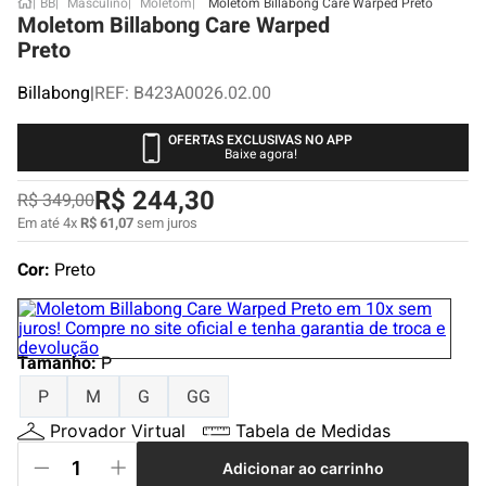
BB
Masculino
Moletom
Moletom Billabong Care Warped Preto
Moletom Billabong Care Warped
Preto
Billabong
|
REF
:
B423A0026.02.00
OFERTAS EXCLUSIVAS NO APP
Baixe agora!
R$
244
,
30
R$
349
,
00
Em até
4
x
R$
61
,
07
sem juros
Cor:
Preto
Tamanho
:
P
P
M
G
GG
Provador Virtual
Tabela de Medidas
Adicionar ao carrinho