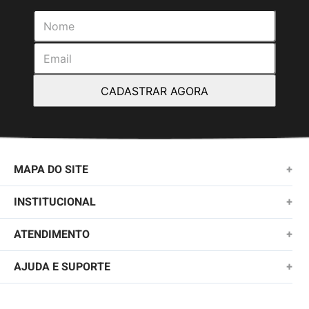
CADASTRAR AGORA
MAPA DO SITE
+
NOVIDADES
INSTITUCIONAL
+
MASCULINO
SOBRE NÓS
ATENDIMENTO
+
KIDS
TROCAS E DEVOLUÇÕES
(11)2010-1028
AJUDA E SUPORTE
+
FEMININO
POLÍTICA DE ENTREGA
SAC@QUIKSILVER.COM.BR
PERGUNTAS FREQUENTES