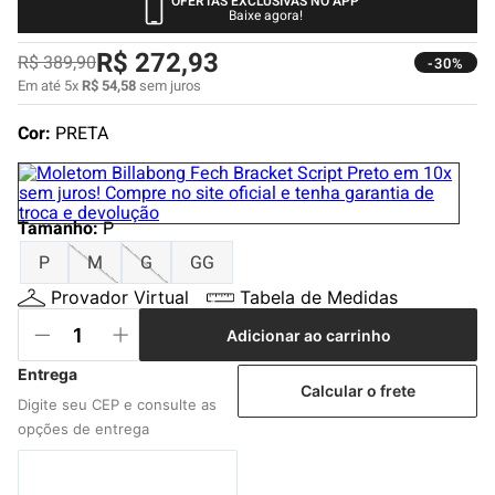
OFERTAS EXCLUSIVAS NO APP
4
º
boné
Baixe agora!
5
º
camiseta
R$
272
,
93
R$
389
,
90
-30%
6
º
bermuda
Em até
5
x
R$
54
,
58
sem juros
7
º
jaqueta
Cor:
PRETA
8
º
carteira
9
º
mochila
Tamanho
:
P
10
º
biquini
P
M
G
GG
Provador Virtual
Tabela de Medidas
Adicionar ao carrinho
Calcular o frete