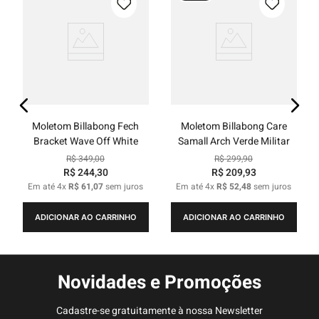
Moletom Billabong Fech
Moletom Billabong Care
Bracket Wave Off White
Samall Arch Verde Militar
R$
349
,
00
R$
299
,
90
R$
244
,
30
R$
209
,
93
Em até
4
x
R$
61
,
07
sem juros
Em até
4
x
R$
52
,
48
sem juros
ADICIONAR AO CARRINHO
ADICIONAR AO CARRINHO
Novidades e Promoções
Cadastre-se gratuitamente à nossa Newsletter