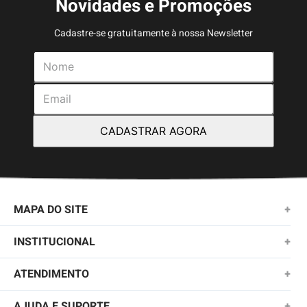
Novidades e Promoções
Cadastre-se gratuitamente à nossa Newsletter
CADASTRAR AGORA
MAPA DO SITE
+
NOVIDADES
INSTITUCIONAL
+
MASCULINO
SOBRE NÓS
ATENDIMENTO
+
KIDS
TROCAS E DEVOLUÇÕES
(11)2010-1028
AJUDA E SUPORTE
+