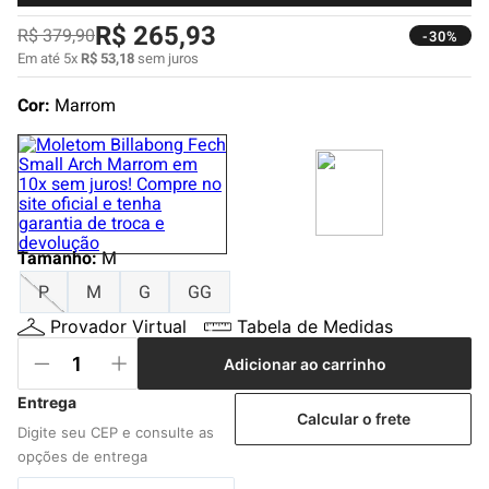
4
º
boardshort
R$
265
,
93
R$
379
,
90
-30%
5
º
camiseta
Em até
5
x
R$
53
,
18
sem juros
6
º
bermuda
Cor:
Marrom
7
º
jaqueta
8
º
carteira
9
º
mochila
10
º
chinelo
Tamanho
:
M
P
M
G
GG
Provador Virtual
Tabela de Medidas
Adicionar ao carrinho
Calcular o frete