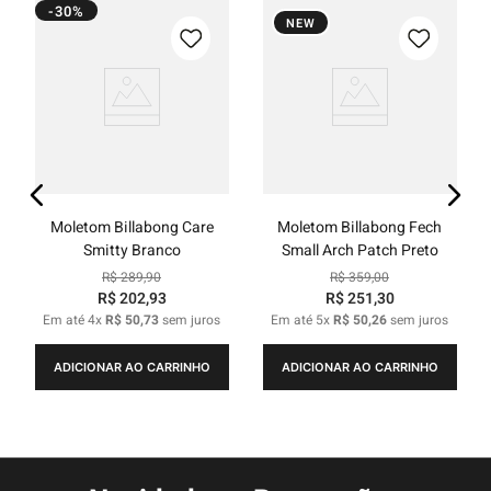
-30%
NEW
Moletom Billabong Care
Moletom Billabong Fech
Smitty Branco
Small Arch Patch Preto
R$
289
,
90
R$
359
,
00
R$
202
,
93
R$
251
,
30
Em até
4
x
R$
50
,
73
sem juros
Em até
5
x
R$
50
,
26
sem juros
ADICIONAR AO CARRINHO
ADICIONAR AO CARRINHO