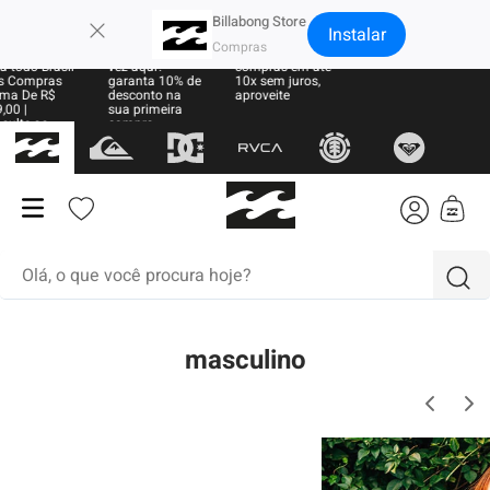
×
Billabong Store
Instalar
e Grátis
Sua primeira
Parcele suas
 todo Brasil
vez aqui?
compras em até
 Compras
garanta 10% de
10x sem juros,
ma De R$
desconto na
aproveite
00 |
sua primeira
sulte as
compra
ras
Olá, o que você procura hoje?
termos mais buscados
masculino
1
º
moletom
2
º
regata
3
º
boné