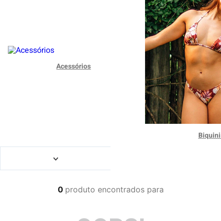
4
º
boardshort
5
º
camiseta
6
º
bermuda
7
º
jaqueta
Acessórios
8
º
carteira
9
º
mochila
10
º
chinelo
Biquini
0
produto