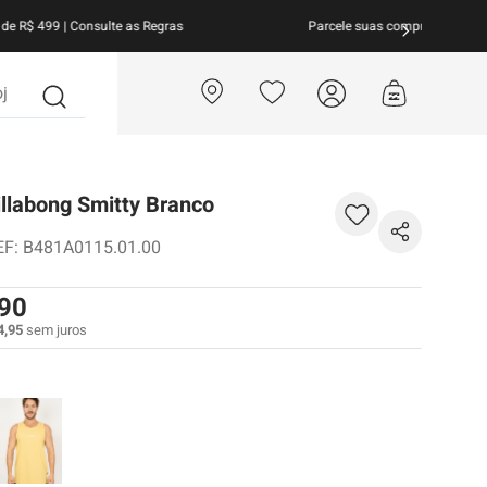
arcele suas compras em
até 10x sem juros!
Aproveite!
?
llabong Smitty Branco
EF
:
B481A0115.01.00
90
4
,
95
sem juros