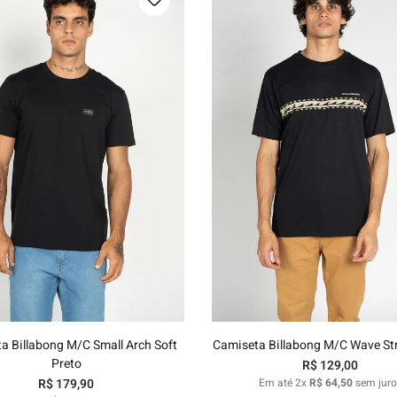
P
M
G
GG
P
M
G
GG
Adicionar ao carrinho
Adicionar ao carrinh
a Billabong M/C Small Arch Soft
Camiseta Billabong M/C Wave Str
Preto
R$
129
,
00
R$
179
,
90
Em até
2
x
R$
64
,
50
sem juro