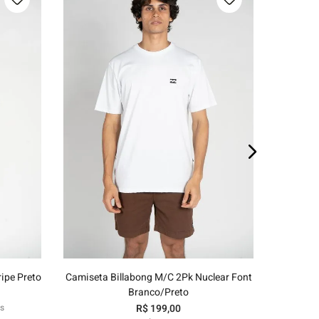
E
P
M
G
GG
o
Adicionar ao carrinho
ipe Preto
Camiseta Billabong M/C 2Pk Nuclear Font
Branco/Preto
s
R$
199
,
00