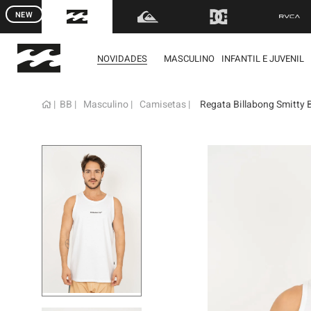
NEW
FRETE GRÁTIS
para to
NOVIDADES
MASCULINO
INFANTIL E JUVENIL
BB
Masculino
Camisetas
Regata Billabong Smitty 
term
1
º
mol
2
º
reg
3
º
bon
4
º
boa
5
º
cam
6
º
ber
7
º
jaq
8
º
cart