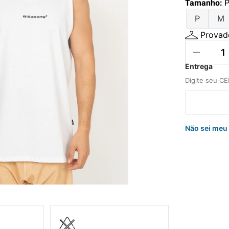
Tamanho
:
hila
P
M
nelo
Provado
Não sei meu