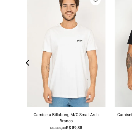
os
P
M
G
GG
Adicionar ao carrinho
Camiseta Billabong M/C Small Arch
Camiset
Branco
R$
89
,
38
R$
109
,
00