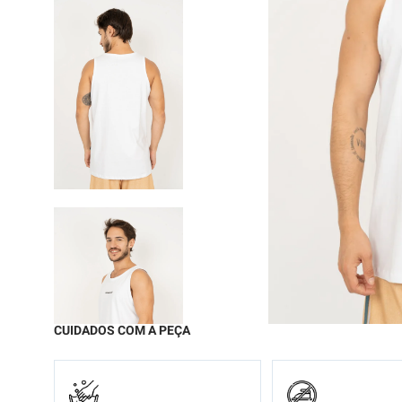
9
º
moc
10
º
chi
CUIDADOS COM A PEÇA