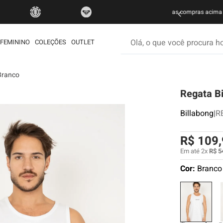
do Brasil nas compras acima de R$ 499 | Consulte as Regras
P
Olá, o que você procura hoje
FEMININO
COLEÇÕES
OUTLET
Branco
os mais buscados
Regata Bi
etom
ata
Billabong
|
R
é
R$
109
,
rdshort
Em até
2
x
R$
5
iseta
Cor:
Branco
muda
ueta
eira