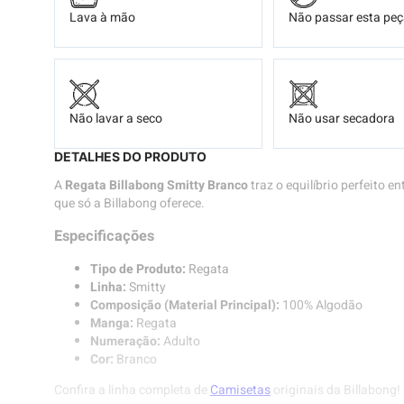
Lava à mão
Não passar esta pe
Não lavar a seco
Não usar secadora
DETALHES DO PRODUTO
A
Regata Billabong Smitty Branco
traz o equilíbrio perfeito en
que só a Billabong oferece.
Especificações
Tipo de Produto:
Regata
Linha:
Smitty
Composição (Material Principal):
100% Algodão
Manga:
Regata
Numeração:
Adulto
Cor:
Branco
Confira a linha completa de
Camisetas
originais da Billabong!