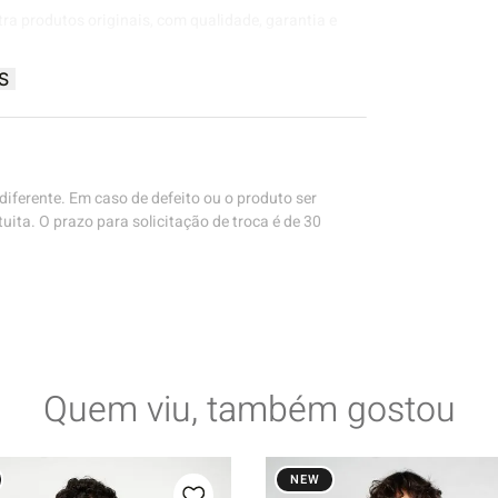
tra produtos originais, com qualidade, garantia e
S
iferente. Em caso de defeito ou o produto ser
uita. O prazo para solicitação de troca é de 30
Quem viu, também gostou
NEW