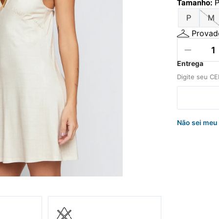
Tamanho
:
hila
P
M
nelo
Provado
Não sei meu