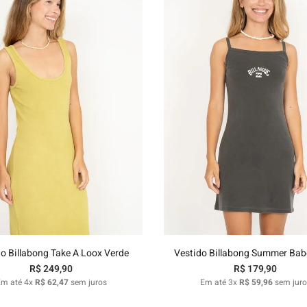
P
M
G
GG
P
M
G
GG
Adicionar ao carrinho
Adicionar ao carrinh
do Billabong Take A Loox Verde
Vestido Billabong Summer Bab
R$
249
,
90
R$
179
,
90
Em até
4
x
R$
62
,
47
sem juros
Em até
3
x
R$
59
,
96
sem juro