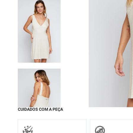
9
º
moc
10
º
chi
CUIDADOS COM A PEÇA