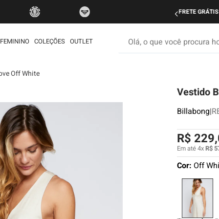
do Brasil nas compras acima de R$ 499 | Consulte as Regras
P
Olá, o que você procura hoje
FEMININO
COLEÇÕES
OUTLET
ove Off White
os mais buscados
Vestido B
etom
é
Billabong
|
R
ata
R$
229
,
rdshort
Em até
4
x
R$
5
iseta
Cor:
Off Wh
muda
ueta
eira