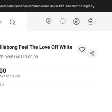
arcele suas compras em
até 10x sem juros!
Aproveite!
?
illabong Feel The Love Off White
EF
:
W451A0119.03.00
00
7
,
25
sem juros
ite