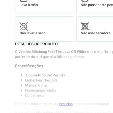
Lava à mão
Não passar esta pe
Não lavar a seco
Não usar secadora
DETALHES DO PRODUTO
O
Vestido Billabong Feel The Love Off White
traz o equilíbrio 
autêntico do surf que só a Billabong oferece.
Especificações
Tipo de Produto:
Vestido
Linha:
Feel The Love
Manga:
Curta
Numeração:
Adulto
Cor:
Branco
Confira a linha completa de
Vestidos
originais da Billabong!
Você está na
loja online oficial
da Billabong. Aqui, você encon