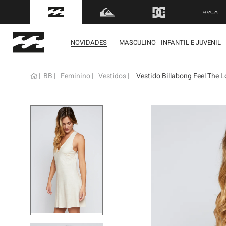
FRETE GRÁTIS
para to
NOVIDADES
MASCULINO
INFANTIL E JUVENIL
BB
Feminino
Vestidos
Vestido Billabong Feel The L
term
1
º
mol
2
º
bon
3
º
reg
4
º
boa
5
º
cam
6
º
ber
7
º
jaq
8
º
cart