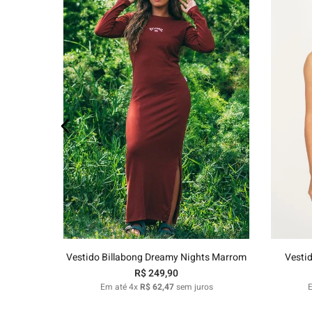
os
P
M
G
GG
Adicionar ao carrinho
Vestido Billabong Dreamy Nights Marrom
Vesti
R$
249
,
90
Em até
4
x
R$
62
,
47
sem juros