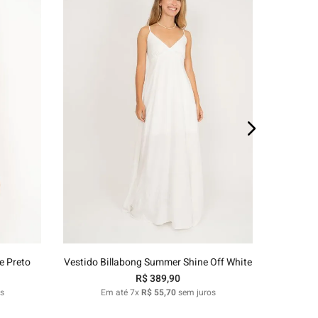
E
P
M
G
GG
o
Adicionar ao carrinho
e Preto
Vestido Billabong Summer Shine Off White
R$
389
,
90
s
Em até
7
x
R$
55
,
70
sem juros