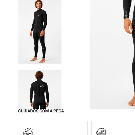
9
º
moc
10
º
calç
CUIDADOS COM A PEÇA