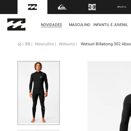
FRETE GRÁTIS
para to
NOVIDADES
MASCULINO
INFANTIL E JUVENIL
BB
Masculino
Wetsuits
Wetsuit Billabong 302 Absol
term
1
º
mol
2
º
reg
3
º
boa
4
º
bon
5
º
ber
6
º
cam
7
º
jaq
8
º
cart