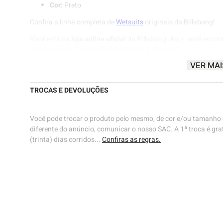
Cor:
Preto
Confira a linha completa de
Wetsuits
originais da Billabong!
Você está na
loja online oficial
da Billabong. Aqui, você encon
compromisso que só a Billabong tem a oferecer!
VER MAI
Billabong® |
Know The Feeling
🌊🌊
TROCAS E DEVOLUÇÕES
Você pode trocar o produto pelo mesmo, de cor e/ou tamanho d
diferente do anúncio, comunicar o nosso SAC. A 1ª troca é grat
(trinta) dias corridos...
Confiras as regras.
43
ho