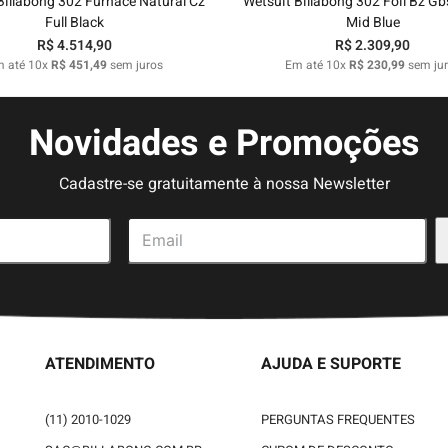
Billabong 302 Furnace Natural Cz
Wetsuit Billabong 302 Foil Bz Gbs
Full Black
Mid Blue
R$
4
.
514
,
90
R$
2
.
309
,
90
m até
10
x
R$
451
,
49
sem juros
Em até
10
x
R$
230
,
99
sem ju
Novidades e Promoções
Cadastre-se gratuitamente à nossa Newsletter
ATENDIMENTO
AJUDA E SUPORTE
(11) 2010-1029
PERGUNTAS FREQUENTES