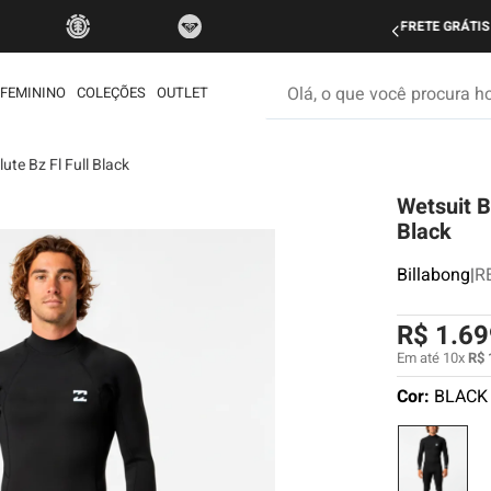
do Brasil nas compras acima de R$ 499 | Consulte as Regras
P
Olá, o que você procura hoje
FEMININO
COLEÇÕES
OUTLET
ute Bz Fl Full Black
os mais buscados
Wetsuit B
etom
Black
ata
Billabong
|
R
rdshort
é
R$
1
.
69
muda
Em até
10
x
R$
Cor:
BLACK
iseta
ueta
eira