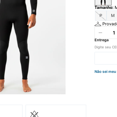
hila
Tamanho
:
a
P
M
Provado
Não sei meu