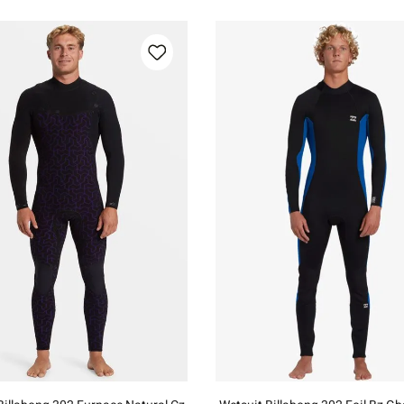
M
G
GG
MC
P
M
G
Adicionar ao carrinho
Adicionar ao carrinh