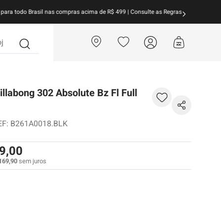
arcele suas compras em
até 10x sem juros!
Aproveite!
?
illabong 302 Absolute Bz Fl Full
EF
:
B261A0018.BLK
9
,
00
169
,
90
sem juros