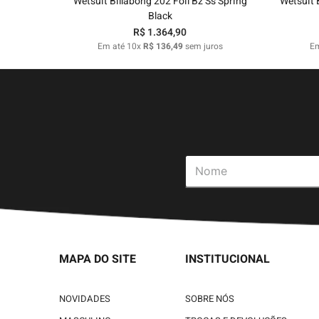
Wetsuit Billabong 202 Foil Bz Ss Spring
Wetsuit 
Black
R$
1
.
364
,
90
Em até
10
x
R$
136
,
49
sem juros
E
MAPA DO SITE
INSTITUCIONAL
NOVIDADES
SOBRE NÓS