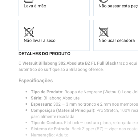
Lava à mão
Não passar esta pe
Não lavar a seco
Não usar secadora
DETALHES DO PRODUTO
O
Wetsuit Billabong 302 Absolute BZ FL Full Black
traz o equil
autêntico do surf que só a Billabong oferece.
Especificações
Tipo de Produto:
Roupa de Neoprene (Wetsuit) Long Joh
Série:
Billabong Absolute
Espessura:
302 — 3 mm no tronco e 2 mm nos membros, 
Composição (Material Principal):
Pro Stretch, 100% rec
parcialmente reciclada
Tipo de Costura:
Flatlock — costura plana, reforçada e 
Sistema de Entrada:
Back Zipper (BZ) — zíper nas costas
Numeração:
Adulto