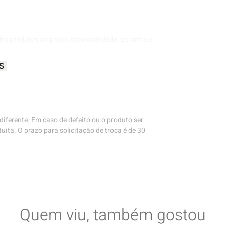
tra produtos originais, com qualidade, garantia e
S
iferente. Em caso de defeito ou o produto ser
uita. O prazo para solicitação de troca é de 30
Quem viu, também gostou