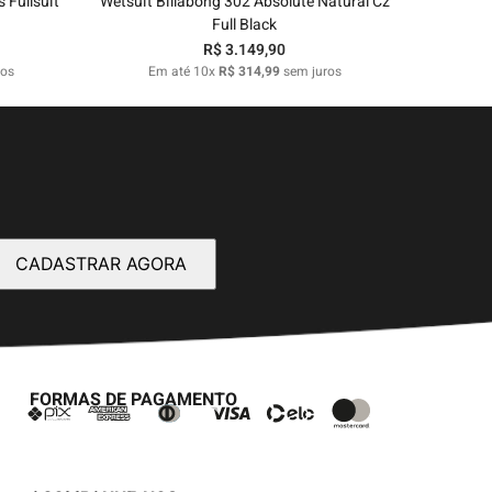
 Fullsuit
Wetsuit Billabong 302 Absolute Natural Cz
Full Black
R$
3
.
149
,
90
ros
Em até
10
x
R$
314
,
99
sem juros
CADASTRAR AGORA
FORMAS DE PAGAMENTO