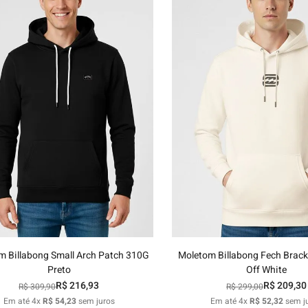
hila
nelo
10
12
14
16
10
12
14
1
Adicionar ao carrinho
Adicionar ao carri
m Billabong Small Arch Patch 310G
Moletom Billabong Fech Brac
Preto
Off White
R$
216
,
93
R$
209
,
30
R$
309
,
90
R$
299
,
00
Em até
4
x
R$
54
,
23
sem juros
Em até
4
x
R$
52
,
32
sem j