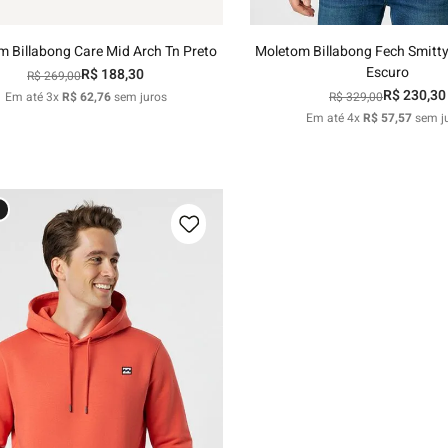
m Billabong Care Mid Arch Tn Preto
Moletom Billabong Fech Smitt
Escuro
R$
188
,
30
R$
269
,
00
R$
230
,
30
Em até
3
x
R$
62
,
76
sem juros
R$
329
,
00
Em até
4
x
R$
57
,
57
sem j