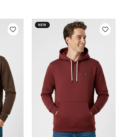
NEW
6
10
12
14
16
nho
Adicionar ao carrinho