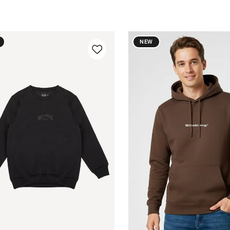
NEW
10
12
14
16
10
12
14
1
Adicionar ao carrinho
Adicionar ao carri