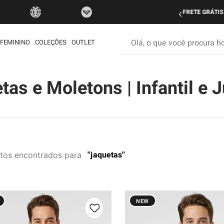
ra todo Brasil nas compras acima de R$ 499 | Consulte as Regras
Olá, o que você procura hoje
FEMININO
COLEÇÕES
OUTLET
os mais buscados
tas e Moletons | Infantil e J
etom
ata
é
rdshort
jaquetas
tos
iseta
muda
ueta
NEW
eira