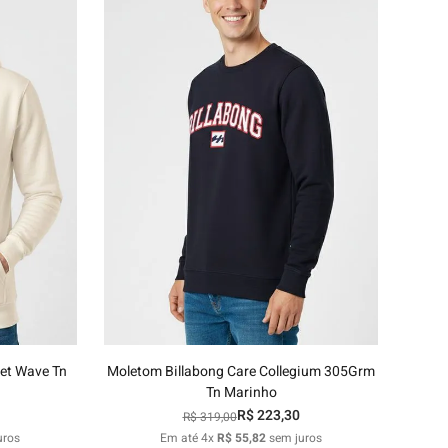
6
10
12
14
16
nho
Adicionar ao carrinho
ket Wave Tn
Moletom Billabong Care Collegium 305Grm
Tn Marinho
R$
223
,
30
R$
319
,
00
uros
Em até
4
x
R$
55
,
82
sem juros