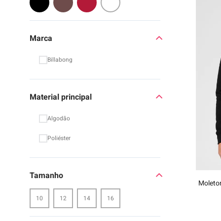
9
º
moc
10
º
chi
Marca
Billabong
Material principal
Algodão
Poliéster
Tamanho
Moleto
10
12
14
16