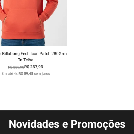
10
12
14
Adicionar ao carrinho
 Billabong Fech Icon Patch 280Grm
Tn Telha
R$
237
,
93
R$
339
,
90
Em até
4
x
R$
59
,
48
sem juros
Novidades e Promoções