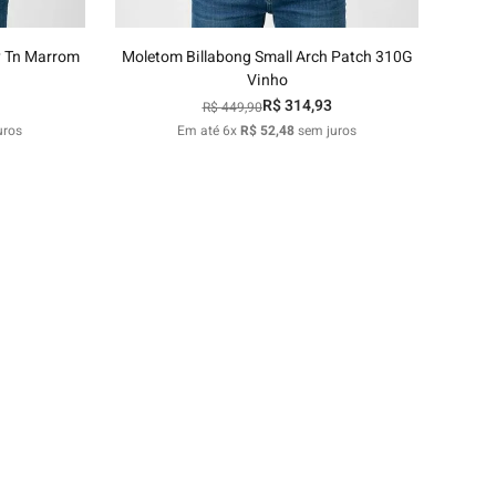
y Tn Marrom
Moletom Billabong Small Arch Patch 310G
Vinho
R$
314
,
93
R$
449
,
90
uros
Em até
6
x
R$
52
,
48
sem juros