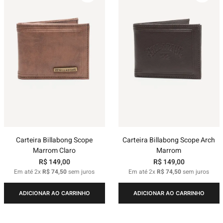
Carteira Billabong Scope
Carteira Billabong Scope Arch
Marrom Claro
Marrom
R$
149
,
00
R$
149
,
00
Em até
2
x
R$
74
,
50
sem juros
Em até
2
x
R$
74
,
50
sem juros
ADICIONAR AO CARRINHO
ADICIONAR AO CARRINHO