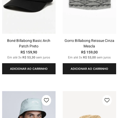
Boné Billabong Basic Arch
Gorro Billabong Reissue Cinza
Patch Preto
Mescla
R$
159
,
90
R$
159
,
00
Em até
3
x
R$
53
,
30
sem juros
Em até
3
x
R$
53
,
00
sem juros
ADICIONAR AO CARRINHO
ADICIONAR AO CARRINHO