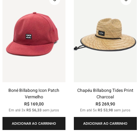
Boné Billabong Icon Patch
Chapéu Billabong Tides Print
Vermelho
Charcoal
R$
169
,
00
R$
269
,
90
Em até
3
x
R$
56
,
33
sem juros
Em até
5
x
R$
53
,
98
sem juros
ADICIONAR AO CARRINHO
ADICIONAR AO CARRINHO