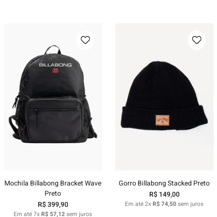
Mochila Billabong Bracket Wave
Gorro Billabong Stacked Preto
Preto
R$
149
,
00
R$
399
,
90
Em até
2
x
R$
74
,
50
sem juros
Em até
7
x
R$
57
,
12
sem juros