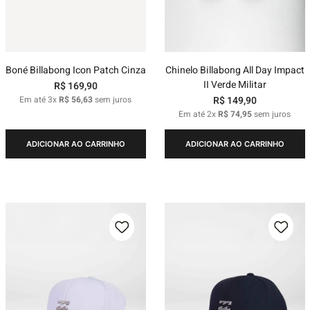
Boné Billabong Icon Patch Cinza
Chinelo Billabong All Day Impact
II Verde Militar
R$
169
,
90
Em até
3
x
R$
56
,
63
sem juros
R$
149
,
90
Em até
2
x
R$
74
,
95
sem juros
ADICIONAR AO CARRINHO
ADICIONAR AO CARRINHO