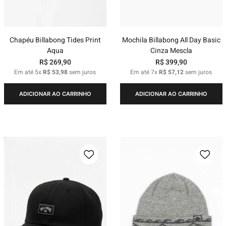
Chapéu Billabong Tides Print
Mochila Billabong All Day Basic
Aqua
Cinza Mescla
R$
269
,
90
R$
399
,
90
Em até
5
x
R$
53
,
98
sem juros
Em até
7
x
R$
57
,
12
sem juros
ADICIONAR AO CARRINHO
ADICIONAR AO CARRINHO