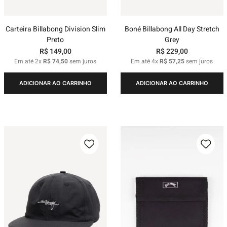
Carteira Billabong Division Slim
Boné Billabong All Day Stretch
Preto
Grey
R$
149
,
00
R$
229
,
00
Em até
2
x
R$
74
,
50
sem juros
Em até
4
x
R$
57
,
25
sem juros
ADICIONAR AO CARRINHO
ADICIONAR AO CARRINHO