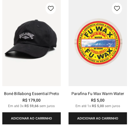
Boné Billabong Essential Preto
Parafina Fu Wax Warm Water
R$
179
,
00
R$
5
,
00
Em até
3
x
R$
59
,
66
sem juros
Em até
1
x
R$
5
,
00
sem juros
ADICIONAR AO CARRINHO
ADICIONAR AO CARRINHO