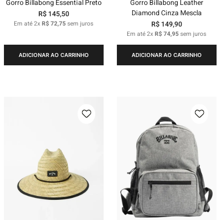
Gorro Billabong Essential Preto
Gorro Billabong Leather
Diamond Cinza Mescla
R$
145
,
50
Em até
2
x
R$
72
,
75
sem juros
R$
149
,
90
Em até
2
x
R$
74
,
95
sem juros
ADICIONAR AO CARRINHO
ADICIONAR AO CARRINHO