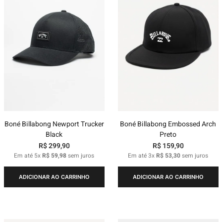
Boné Billabong Newport Trucker
Boné Billabong Embossed Arch
Black
Preto
R$
299
,
90
R$
159
,
90
Em até
5
x
R$
59
,
98
sem juros
Em até
3
x
R$
53
,
30
sem juros
ADICIONAR AO CARRINHO
ADICIONAR AO CARRINHO