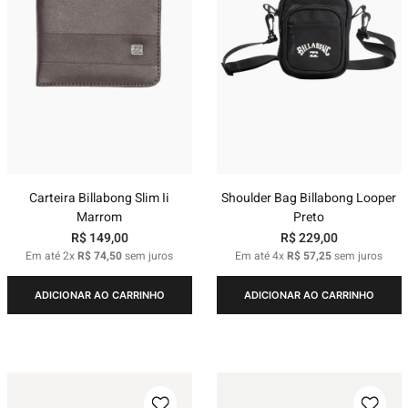
Carteira Billabong Slim Ii
Shoulder Bag Billabong Looper
Marrom
Preto
R$
149
,
00
R$
229
,
00
Em até
2
x
R$
74
,
50
sem juros
Em até
4
x
R$
57
,
25
sem juros
ADICIONAR AO CARRINHO
ADICIONAR AO CARRINHO