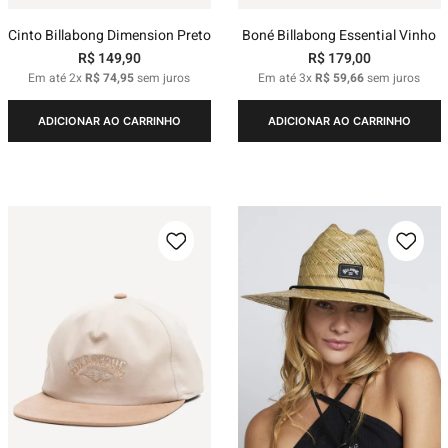
Cinto Billabong Dimension Preto
Boné Billabong Essential Vinho
R$
149
,
90
R$
179
,
00
Em até
2
x
R$
74
,
95
sem juros
Em até
3
x
R$
59
,
66
sem juros
ADICIONAR AO CARRINHO
ADICIONAR AO CARRINHO