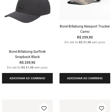
Boné Billabong Newport Trucker
Camo
R$
259
,
90
Em até
5
x
R$
51
,
98
sem juros
Boné Billabong Surftrek
Snapback Black
R$
259
,
90
Em até
5
x
R$
51
,
98
sem juros
ADICIONAR AO CARRINHO
ADICIONAR AO CARRINHO