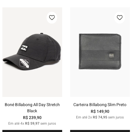
Boné Billabong All Day Stretch
Carteira Billabong Slim Preto
Black
R$
149
,
90
R$
239
,
90
Em até
2
x
R$
74
,
95
sem juros
Em até
4
x
R$
59
,
97
sem juros