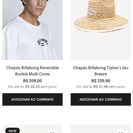
Chapéu Billabong Reversible
Chapéu Billabong Tipton Lilac
Bucket Multi Cores
Breeze
R$
209
,
00
R$
259
,
90
Em até
4
x
R$
52
,
25
sem juros
Em até
5
x
R$
51
,
98
sem juros
ADICIONAR AO CARRINHO
ADICIONAR AO CARRINHO
NEW