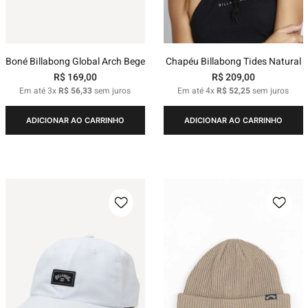
Boné Billabong Global Arch Bege
Chapéu Billabong Tides Natural
R$
169
,
00
R$
209
,
00
Em até
3
x
R$
56
,
33
sem juros
Em até
4
x
R$
52
,
25
sem juros
ADICIONAR AO CARRINHO
ADICIONAR AO CARRINHO