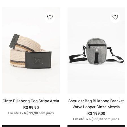
Cinto Billabong Cog Stripe Areia
Shoulder Bag Billabong Bracket
Wave Looper Cinza Mescla
R$
99
,
90
Em até
1
x
R$
99
,
90
sem juros
R$
199
,
00
Em até
3
x
R$
66
,
33
sem juros