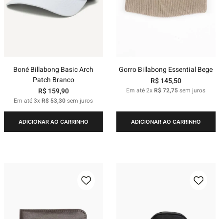
Boné Billabong Basic Arch
Gorro Billabong Essential Bege
Patch Branco
R$
145
,
50
R$
159
,
90
Em até
2
x
R$
72
,
75
sem juros
Em até
3
x
R$
53
,
30
sem juros
ADICIONAR AO CARRINHO
ADICIONAR AO CARRINHO