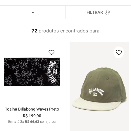
4
º
boardshort
5
º
camiseta
FILTRAR
6
º
jaqueta
72
produtos
7
º
bermuda
8
º
carteira
9
º
mochila
10
º
chinelo
Toalha Billabong Waves Preto
R$
199
,
90
Em até
3
x
R$
66
,
63
sem juros