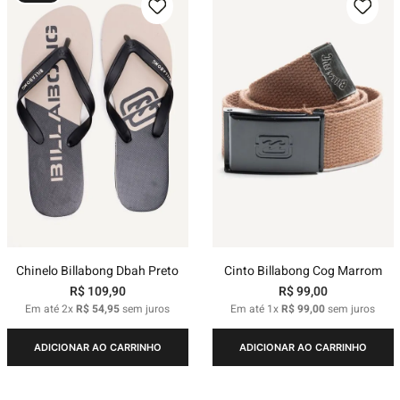
Chinelo Billabong Dbah Preto
Cinto Billabong Cog Marrom
R$
109
,
90
R$
99
,
00
Em até
2
x
R$
54
,
95
sem juros
Em até
1
x
R$
99
,
00
sem juros
ADICIONAR AO CARRINHO
ADICIONAR AO CARRINHO