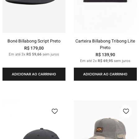
Boné Billabong Script Preto
Carteira Billabong Tribong Lite
Preto
R$
179
,
00
Em até
3
x
R$
59
,
66
sem juros
R$
139
,
90
Em até
2
x
R$
69
,
95
sem juros
ADICIONAR AO CARRINHO
ADICIONAR AO CARRINHO