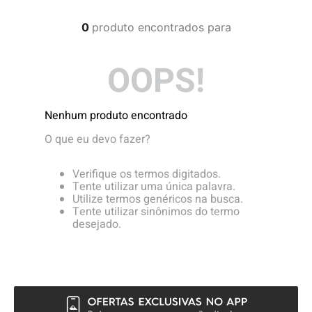
4
º
boardshort
0
produto
5
º
camiseta
6
º
bermuda
OOPS!
7
º
jaqueta
8
º
carteira
Nenhum produto encontrado
9
º
mochila
O que eu devo fazer?
10
º
chinelo
Verifique os termos digitados.
Tente utilizar uma única palavra.
Utilize termos genéricos na busca.
Tente utilizar sinônimos do termo
desejado.