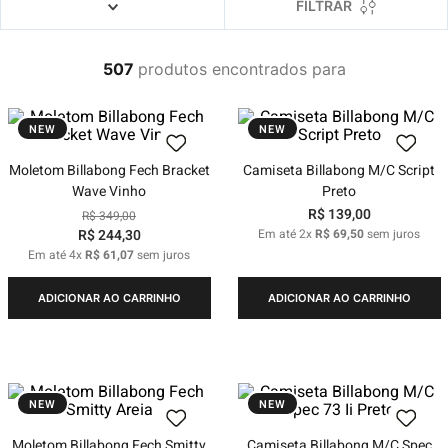
4
º
boné
FILTRAR
5
º
camiseta
507
produtos
6
º
bermuda
7
º
jaqueta
NEW
NEW
8
º
carteira
Moletom Billabong Fech Bracket
Camiseta Billabong M/C Script
9
º
mochila
Wave Vinho
Preto
R$
139
,
00
10
º
biquini
R$
349
,
00
R$
244
,
30
Em até
2
x
R$
69
,
50
sem juros
Em até
4
x
R$
61
,
07
sem juros
ADICIONAR AO CARRINHO
ADICIONAR AO CARRINHO
NEW
NEW
Moletom Billabong Fech Smitty
Camiseta Billabong M/C Spec