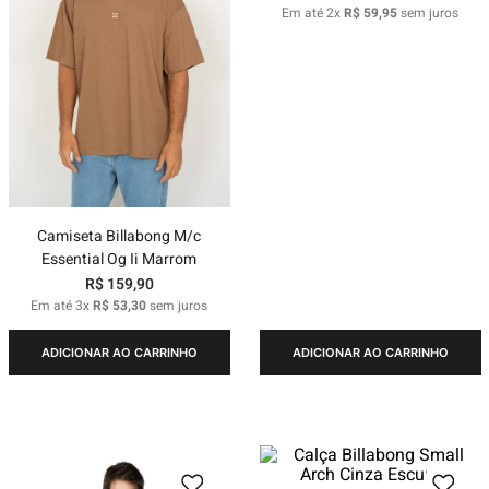
Em até
2
x
R$
59
,
95
sem juros
Camiseta Billabong M/c
Essential Og Ii Marrom
R$
159
,
90
Em até
3
x
R$
53
,
30
sem juros
ADICIONAR AO CARRINHO
ADICIONAR AO CARRINHO