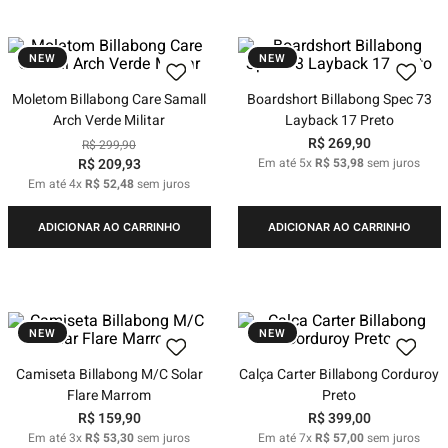
NEW
NEW
Moletom Billabong Care Samall
Boardshort Billabong Spec 73
Arch Verde Militar
Layback 17 Preto
R$
269
,
90
R$
299
,
90
R$
209
,
93
Em até
5
x
R$
53
,
98
sem juros
Em até
4
x
R$
52
,
48
sem juros
ADICIONAR AO CARRINHO
ADICIONAR AO CARRINHO
NEW
NEW
Camiseta Billabong M/C Solar
Calça Carter Billabong Corduroy
Flare Marrom
Preto
R$
159
,
90
R$
399
,
00
Em até
3
x
R$
53
,
30
sem juros
Em até
7
x
R$
57
,
00
sem juros