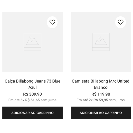
Calça Billabong Jeans 73 Blue
Camiseta Billabong M/c United
Azul
Branco
R$
309
,
90
R$
119
,
90
Em até
6
x
R$
51
,
65
sem juros
Em até
2
x
R$
59
,
95
sem juros
ADICIONAR AO CARRINHO
ADICIONAR AO CARRINHO