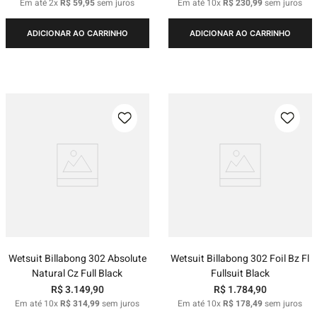
Em até
2
x
R$
59
,
95
sem juros
Em até
10
x
R$
230
,
99
sem juros
ADICIONAR AO CARRINHO
ADICIONAR AO CARRINHO
Wetsuit Billabong 302 Absolute
Wetsuit Billabong 302 Foil Bz Fl
Natural Cz Full Black
Fullsuit Black
R$
3
.
149
,
90
R$
1
.
784
,
90
Em até
10
x
R$
314
,
99
sem juros
Em até
10
x
R$
178
,
49
sem juros