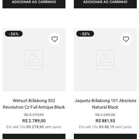
ADICIONAR AO CARRINHO
ADICIONAR AO CARRINHO
-26%
-30%
Wetsuit Billabong 302
Jaqueta Billabong 101 Absolute
Revolution Cz Full Antique Black
Natural Black
R$
3
.
779
,
90
R$
1
.
259
,
90
R$
2
.
789
,
00
R$
881
,
93
Em até
10
x
R$
278
,
90
sem juros
Em até
10
x
R$
88
,
19
sem juros