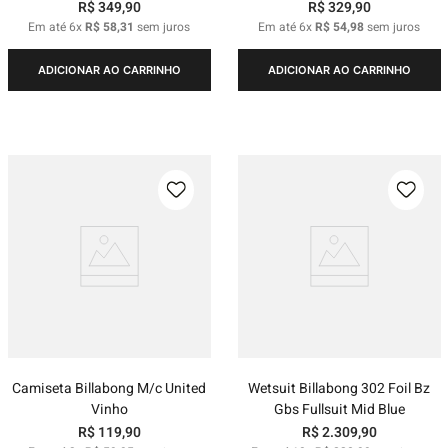
R$
349
,
90
R$
329
,
90
Em até
6
x
R$
58
,
31
sem juros
Em até
6
x
R$
54
,
98
sem juros
ADICIONAR AO CARRINHO
ADICIONAR AO CARRINHO
Camiseta Billabong M/c United
Wetsuit Billabong 302 Foil Bz
Vinho
Gbs Fullsuit Mid Blue
R$
119
,
90
R$
2
.
309
,
90