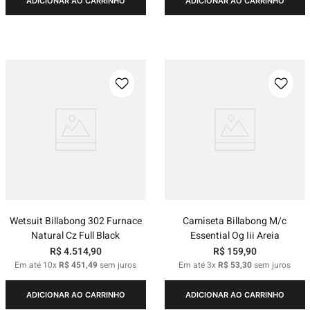
ADICIONAR AO CARRINHO
ADICIONAR AO CARRINHO
Wetsuit Billabong 302 Furnace
Camiseta Billabong M/c
Natural Cz Full Black
Essential Og Iii Areia
R$
4
.
514
,
90
R$
159
,
90
Em até
10
x
R$
451
,
49
sem juros
Em até
3
x
R$
53
,
30
sem juros
ADICIONAR AO CARRINHO
ADICIONAR AO CARRINHO