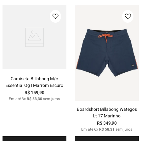
Camiseta Billabong M/c
Essential Og I Marrom Escuro
R$
159
,
90
Em até
3
x
R$
53
,
30
sem juros
Boardshort Billabong Wategos
Lt 17 Marinho
R$
349
,
90
Em até
6
x
R$
58
,
31
sem juros