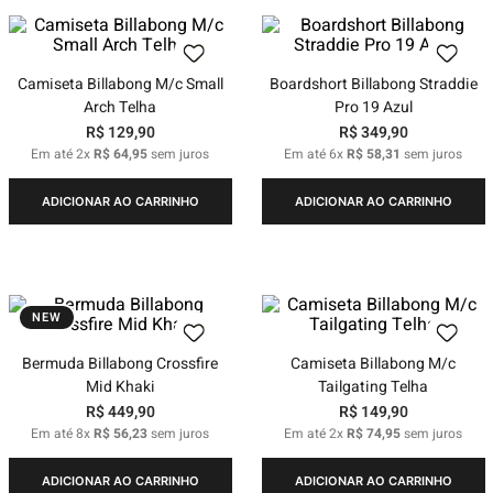
Camiseta Billabong M/c Small
Boardshort Billabong Straddie
Arch Telha
Pro 19 Azul
R$
129
,
90
R$
349
,
90
Em até
2
x
R$
64
,
95
sem juros
Em até
6
x
R$
58
,
31
sem juros
ADICIONAR AO CARRINHO
ADICIONAR AO CARRINHO
NEW
Bermuda Billabong Crossfire
Camiseta Billabong M/c
Mid Khaki
Tailgating Telha
R$
449
,
90
R$
149
,
90
Em até
8
x
R$
56
,
23
sem juros
Em até
2
x
R$
74
,
95
sem juros
ADICIONAR AO CARRINHO
ADICIONAR AO CARRINHO