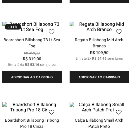
-31%
Boardshort Billabong 73 Lt Sea
Regata Billabong Mid Arch
Fog
Branco
R$
109
,
90
R$
459
,
00
R$
319
,
00
Em até
2
x
R$
54
,
95
sem juros
Em até
6
x
R$
53
,
16
sem juros
ADICIONAR AO CARRINHO
ADICIONAR AO CARRINHO
Boardshort Billabong Tribong
Calça Billabong Small Arch
Pro 18 Cinza
Patch Preto