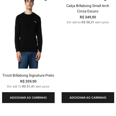
Calça Billabong Small Arch
Cinza Escuro
R$
349
,
90
Em até
6
x
R$
58
,
31
sem juros
Tricot Billabong Signature Preto
R$
359
,
90
Em até
7
x
R$
51
,
41
sem juros
ADICIONAR AO CARRINHO
ADICIONAR AO CARRINHO