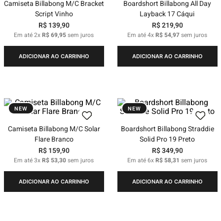
Camiseta Billabong M/C Bracket
Boardshort Billabong All Day
Script Vinho
Layback 17 Cáqui
R$
139
,
90
R$
219
,
90
Em até
2
x
R$
69
,
95
sem juros
Em até
4
x
R$
54
,
97
sem juros
ADICIONAR AO CARRINHO
ADICIONAR AO CARRINHO
NEW
NEW
Camiseta Billabong M/C Solar
Boardshort Billabong Straddie
Flare Branco
Solid Pro 19 Preto
R$
159
,
90
R$
349
,
90
Em até
3
x
R$
53
,
30
sem juros
Em até
6
x
R$
58
,
31
sem juros
ADICIONAR AO CARRINHO
ADICIONAR AO CARRINHO