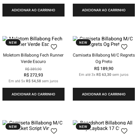
ADICIONAR AO CARRINHO
ADICIONAR AO CARRINHO
NEW
NEW
Moletom Billabong Fech Runner
Camiseta Billabong M/C Regrets
Verde Escuro
Og Preto
R$
189
,
90
R$
389
,
90
R$
272
,
93
Em até
3
x
R$
63
,
30
sem juros
Em até
5
x
R$
54
,
58
sem juros
ADICIONAR AO CARRINHO
ADICIONAR AO CARRINHO
NEW
NEW