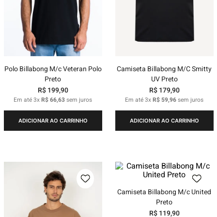
Polo Billabong M/c Veteran Polo
Camiseta Billabong M/C Smitty
Preto
UV Preto
R$
199
,
90
R$
179
,
90
Em até
3
x
R$
66
,
63
sem juros
Em até
3
x
R$
59
,
96
sem juros
ADICIONAR AO CARRINHO
ADICIONAR AO CARRINHO
Camiseta Billabong M/c United
Preto
R$
119
,
90