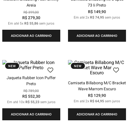
Areia
73 Ii Preto
R$
149
,
90
R$
399
,
00
R$
279
,
30
Em até
2
x
R$
74
,
95
sem juros
Em até
5
x
R$
55
,
86
sem juros
ADICIONAR AO CARRINHO
ADICIONAR AO CARRINHO
NEW
NEW
Jaqueta Rubber Icon Puffer
Camiseta Billabong M/C Bracket
Preto
Wave Marrom Escuro
R$
789
,
00
R$
129
,
90
R$
552
,
30
Em até
2
x
R$
64
,
95
sem juros
Em até
10
x
R$
55
,
23
sem juros
ADICIONAR AO CARRINHO
ADICIONAR AO CARRINHO