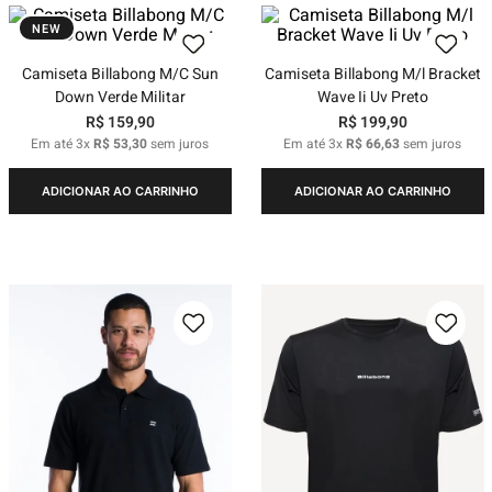
NEW
Camiseta Billabong M/C Sun
Camiseta Billabong M/l Bracket
Down Verde Militar
Wave Ii Uv Preto
R$
159
,
90
R$
199
,
90
Em até
3
x
R$
53
,
30
sem juros
Em até
3
x
R$
66
,
63
sem juros
ADICIONAR AO CARRINHO
ADICIONAR AO CARRINHO